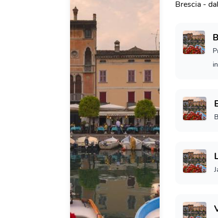
Brescia - da
B
P
i
B
J