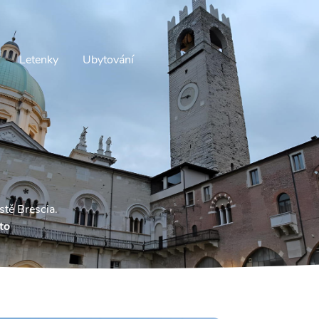
Letenky
Ubytování
stě Brescia.
to