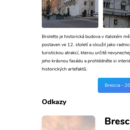
Broletto je historická budova v italském mě
postaven ve 12. století a sloužil jako radni
turistickou atrakcí, kterou určitě nevyneche
jeho krásnou fasádu a prohlédněte si inter
historických artefaktů.
Brescia - 20
Odkazy
Bresc