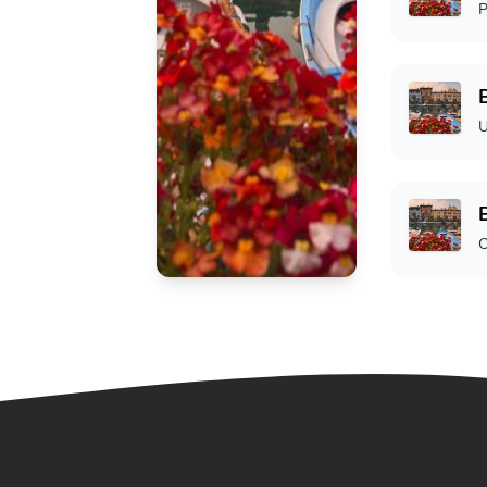
P
U
B
O