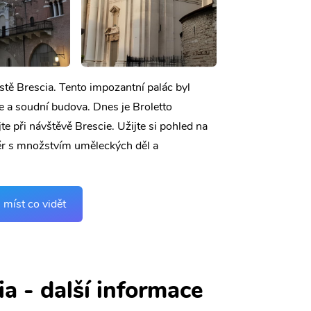
stě Brescia. Tento impozantní palác byl
ce a soudní budova. Dnes je Broletto
jte při návštěvě Brescie. Užijte si pohled na
iér s množstvím uměleckých děl a
 míst co vidět
ia - další informace