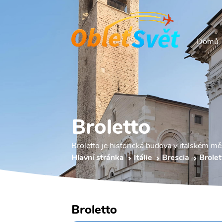
Domů
Broletto
Broletto je historická budova v italském mě
Hlavní stránka
Itálie
Brescia
Brolet
Broletto