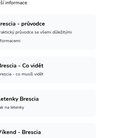
lší informace
rescia - průvodce
raktický průvodce se všemi důležitými
nformacemi
Brescia - Co vidět
rescia - co musíš vidět
Letenky Brescia
ak na letenky
Víkend - Brescia