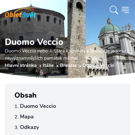
Duomo Veccio
Duomo Veccio nebo-li Stará katedrála v Brescii je jednou z
nejvýznamnějších památek města.
Hlavní stránka
Itálie
Brescia
Duomo Veccio
Obsah
Duomo Veccio
Mapa
Odkazy