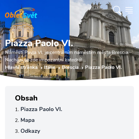
Piazza Paolo VI.
Náměstí Pavla VI. je centrálním náměstím města Brescia.
Nachází se zde impozantní katedrál...
Hlavní stránka
Itálie
Brescia
Piazza Paolo VI.
Obsah
Piazza Paolo VI.
Mapa
Odkazy