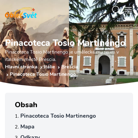
Pinacoteca Tosio Martinengo
Pinacoteca Tosio Martinengo je umělecké muzeum v
italském městě Brescia.
Hlavní stránka
Itálie
Brescia
Pinacoteca Tosio Martinengo
Obsah
Pinacoteca Tosio Martinengo
Mapa
Odkazy