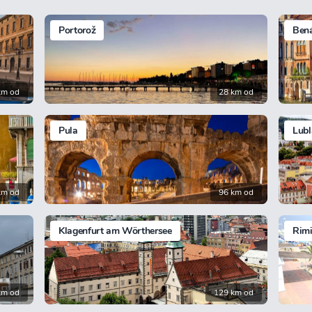
Portorož
Ben
km od
28 km od
Pula
Lubl
km od
96 km od
Klagenfurt am Wörthersee
Rimi
km od
129 km od