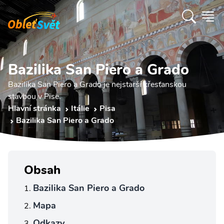
Bazilika San Piero a Grado
Bazilika San Piero a Grado je nejstarší křesťanskou
stavbou v Pise.
Hlavní stránka
Itálie
Pisa
Bazilika San Piero a Grado
Obsah
Bazilika San Piero a Grado
Mapa
Odkazy