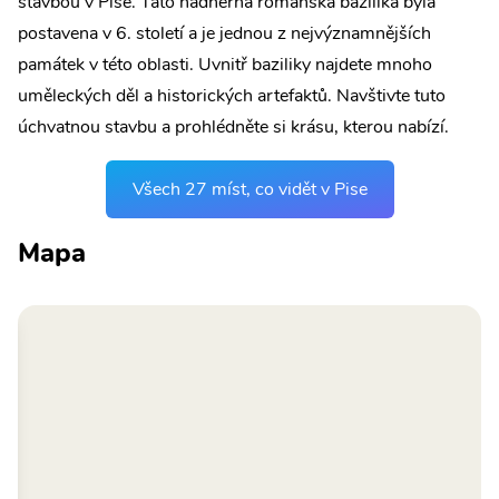
stavbou v Pise. Tato nádherná románská bazilika byla
postavena v 6. století a je jednou z nejvýznamnějších
památek v této oblasti. Uvnitř baziliky najdete mnoho
uměleckých děl a historických artefaktů. Navštivte tuto
úchvatnou stavbu a prohlédněte si krásu, kterou nabízí.
Všech 27 míst, co vidět v Pise
Mapa