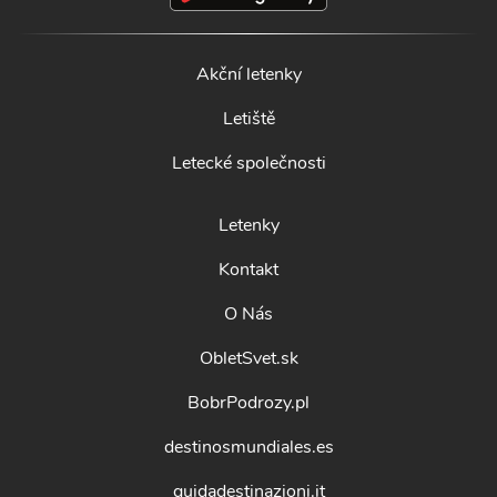
Akční letenky
Letiště
Letecké společnosti
Letenky
Kontakt
O Nás
ObletSvet.sk
BobrPodrozy.pl
destinosmundiales.es
guidadestinazioni.it