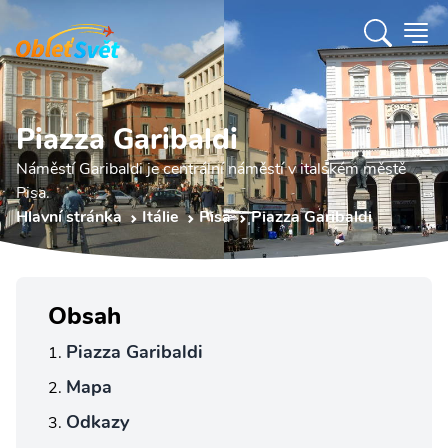
Piazza Garibaldi
Náměstí Garibaldi je centrální náměstí v italském městě
Pisa.
Hlavní stránka
Itálie
Pisa
Piazza Garibaldi
Obsah
Piazza Garibaldi
Mapa
Odkazy