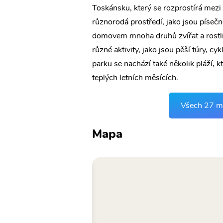
Toskánsku, který se rozprostírá mezi
různorodá prostředí, jako jsou písečné
domovem mnoha druhů zvířat a rostli
různé aktivity, jako jsou pěší túry, cy
parku se nachází také několik pláží, 
teplých letních měsících.
Všech 27 mís
Mapa