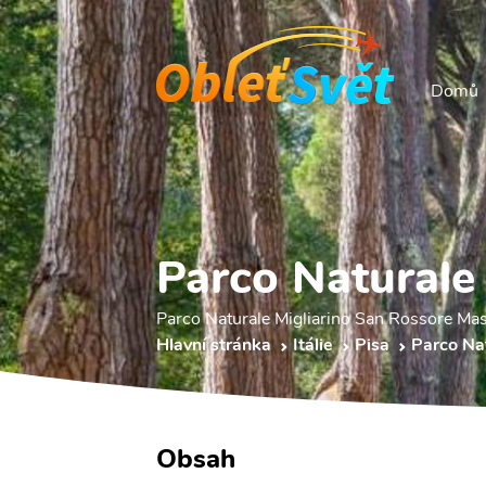
Domů
Parco Naturale
Parco Naturale Migliarino San Rossore Mass
Hlavní stránka
Itálie
Pisa
Parco Nat
Obsah