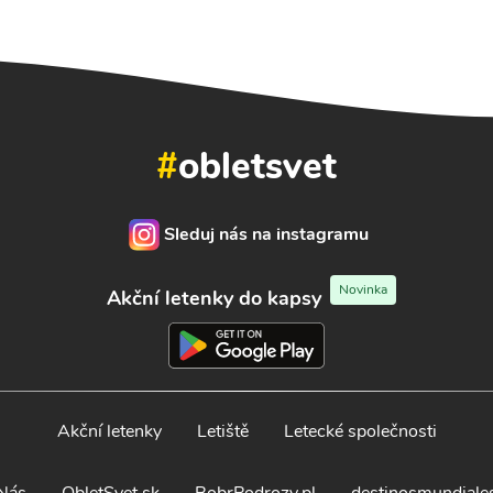
#
obletsvet
Sleduj nás na instagramu
Novinka
Akční letenky do kapsy
Akční letenky
Letiště
Letecké společnosti
Nás
ObletSvet.sk
BobrPodrozy.pl
destinosmundiale