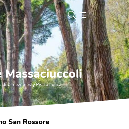
e Massaciuccoli
ostírá mezi městy Pisa a Lucca.
ino San Rossore