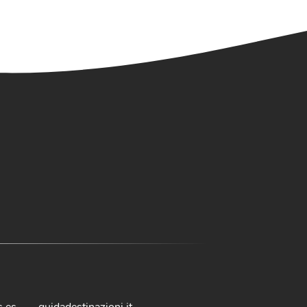
s.es
guidadestinazioni.it