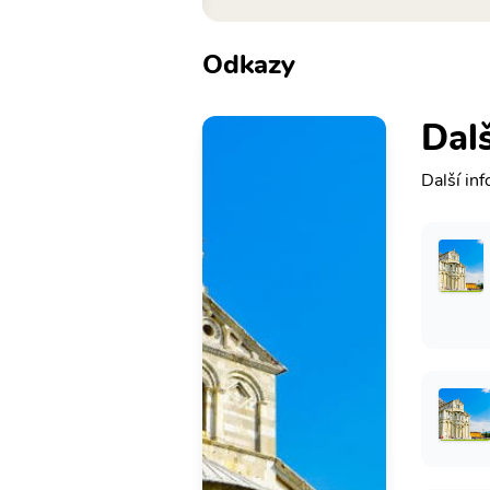
Odkazy
Dalš
Další in