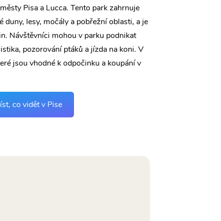
 městy Pisa a Lucca. Tento park zahrnuje
 duny, lesy, močály a pobřežní oblasti, a je
n. Návštěvníci mohou v parku podnikat
klistika, pozorování ptáků a jízda na koni. V
které jsou vhodné k odpočinku a koupání v
t, co vidět v Pise