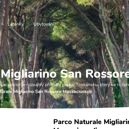
Letenky
Ubytování
 Migliarino San Rossor
aciuccoli je rozsáhlý přírodní park v Toskánsku, který se rozpr
urale Migliarino San Rossore Massaciuccoli
Parco Naturale Migliar