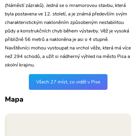
(Náměstí zázraků). Jedná se o mramorovou stavbu, která
byla postavena ve 12. století, a je známá především svým
charakteristickým nakloněním způsobeným nestabilitou
půdy a konstrukčních chyb během výstavby. Věž je vysoká
přibližně 56 metrů a nakloněna je asi o 4 stupně.
Navštěvníci mohou vystoupat na vrchol věže, která má více
než 294 schodů, a užít si nádherný výhled na město Pisa a
okolní krajinu.
Všech 27 míst, co vidět v Pise
Mapa