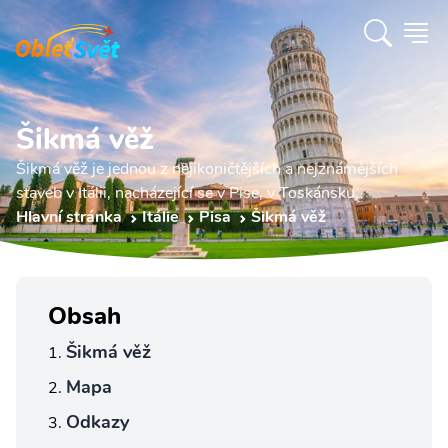
Šikmá věž
Šikmá věž je jednou z nejikoničtějších a nejznámějších
staveb v Itálii, nacházející se v Pise, v Toskánsku.
Hlavní stránka
Itálie
Pisa
Šikmá věž
Obsah
Šikmá věž
Mapa
Odkazy