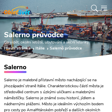
Salerno průvodce
Co vidět, okolní letiště, ubytování a akční letenky.
Hlavní stránka
Itálie
Salerno průvodce
Salerno
Salerno je malebné přístavní město nacházející se na
jihozápadní straně Itálie. Charakteristickou částí města je
středověké centrum s úzkými uličkami a malebnými
náměstíčky. Salerno je známé svou historií, jídlem a
nádhernými plážemi. Město je ideálním výchozím bodem
pro cesty po Amalfitánském pobřeží a dalších okolních