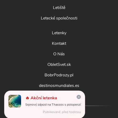
Letiště
Letecké společnosti
Letenky
Kontakt
O Nás
ObletSvet.sk
BobrPodrozy.pl
destinosmundiales.es
guidadestinazioni.it
🔥 Akční letenka
Srpnový zájezd na Thassos s polopenzí
Publikované: před hodinou
© 2026
obletsvet.cz