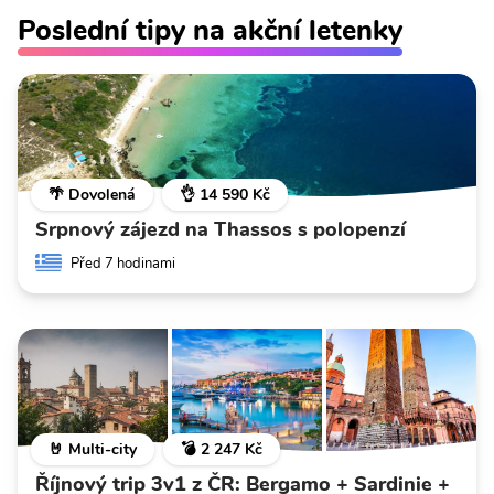
Poslední tipy na akční letenky
🌴 Dovolená
👌 14 590 Kč
Srpnový zájezd na Thassos s polopenzí
Před 7 hodinami
🤘 Multi-city
💣 2 247 Kč
Říjnový trip 3v1 z ČR: Bergamo + Sardinie +