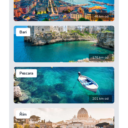
46 km od
Bari
176 km od
Pescara
201 km od
Řím