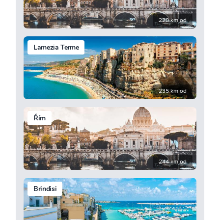
220 km od
Lamezia Terme
235 km od
Řím
244 km od
Brindisi