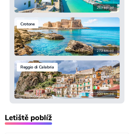
269 km od
Crotone
273 km od
Reggio di Calabria
300 km od
Letiště poblíž