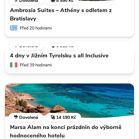
🌴 Dovolená
🤩 8 590 Kč
Ambrosia Suites – Athény s odletem z
Bratislavy
Před 20 hodinami
🌴 Dovolená
💣 6 318 Kč
4 dny v Jižním Tyrolsku s all Inclusive
Před 39 hodinami
🌴 Dovolená
🚀 14 190 Kč
Marsa Alam na konci prázdnin do výborně
hodnoceného hotelu