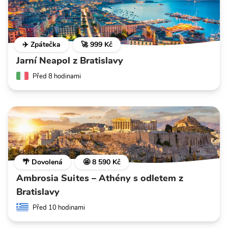
✈️ Zpátečka
🚀 999 Kč
Jarní Neapol z Bratislavy
Před 8 hodinami
🌴 Dovolená
🤩 8 590 Kč
Ambrosia Suites – Athény s odletem z
Bratislavy
Před 10 hodinami