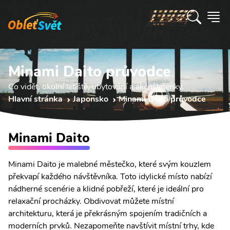
Minami Daito průvodce
Co vidět, okolní letiště, ubytování a akční letenky.
Hlavní stránka
Japonsko
Minami Daito průvodce
Minami Daito
Minami Daito je malebné městečko, které svým kouzlem
překvapí každého návštěvníka. Toto idylické místo nabízí
nádherné scenérie a klidné pobřeží, které je ideální pro
relaxační procházky. Obdivovat můžete místní
architekturu, která je překrásným spojením tradičních a
moderních prvků. Nezapomeňte navštívit místní trhy, kde