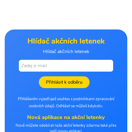
Hlídač akčních letenek
Hlídač akčních letenek
Přihlásit k odběru
Přihlášením vyjadřuješ souhlas s podmínkami zpracování
osobních údajů. Odhlásit se můžeš kdykoliv.
Nová aplikace na akční letenky
Nově můžete odebírat naše akční letenky zdarma také přes
naší novou aplikaci.