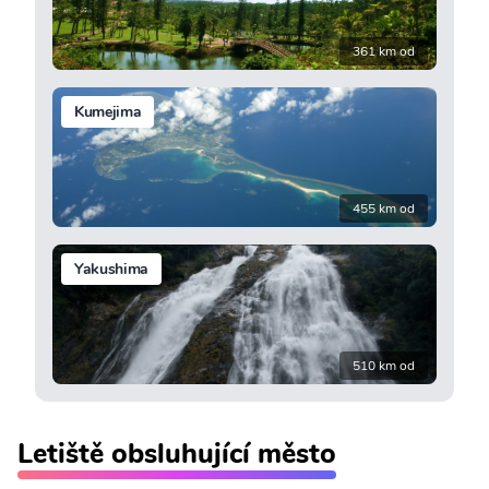
361 km od
Kumejima
455 km od
Yakushima
510 km od
Letiště obsluhující město