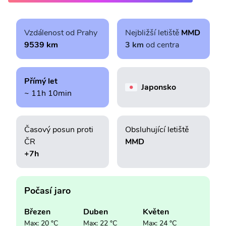
Vzdálenost od Prahy
Nejbližší letiště
MMD
9539 km
3 km
od centra
Přímý let
Japonsko
~ 11h 10min
Časový posun proti
Obsluhující letiště
ČR
MMD
+7h
Počasí jaro
Březen
Duben
Květen
Max: 20 °C
Max: 22 °C
Max: 24 °C