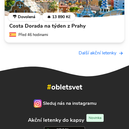
🌴 Dovolená
🔥 13 890 Kč
Costa Dorada na týden z Prahy
Před 46 hodinami
Další akční letenky
#
obletsvet
Sleduj nás na instagramu
Novinka
Akční letenky do kapsy