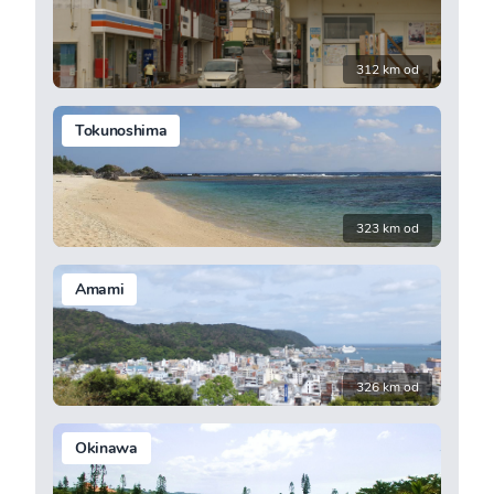
312 km od
Tokunoshima
323 km od
Amami
326 km od
Okinawa