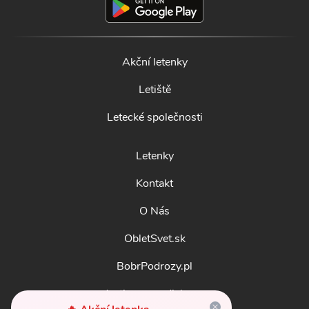
Akční letenky
Letiště
Letecké společnosti
Letenky
Kontakt
O Nás
ObletSvet.sk
BobrPodrozy.pl
destinosmundiales.es