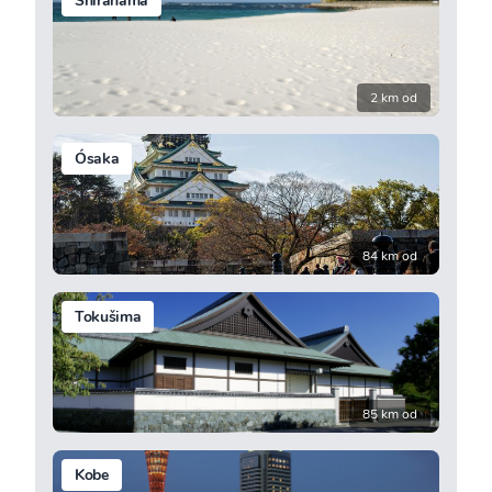
Shirahama
2 km od
Ósaka
84 km od
Tokušima
85 km od
Kobe