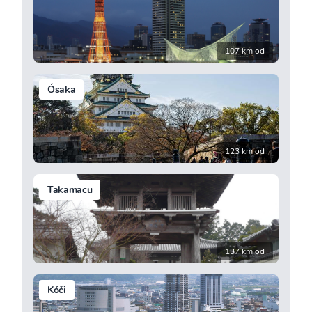
107 km od
Ósaka
123 km od
Takamacu
137 km od
Kóči