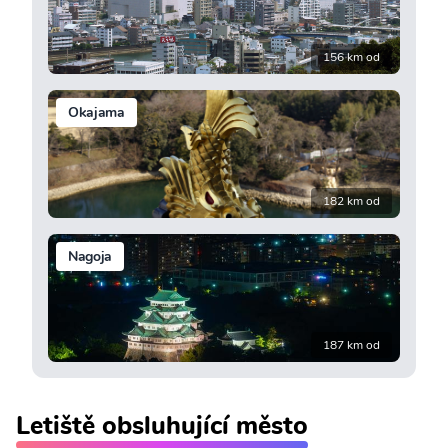
156 km od
Okajama
182 km od
Nagoja
187 km od
Letiště obsluhující město