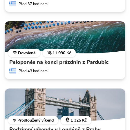
Před 37 hodinami
🌴 Dovolená
🚀 11 990 Kč
Peloponés na konci prázdnin z Pardubic
Před 43 hodinami
✨ Prodloužený víkend
👌 1 325 Kč
Podzimní víkendy v Londýně z Prahy