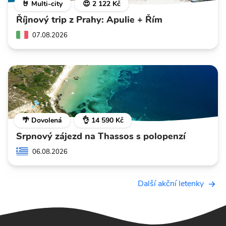
🤘 Multi-city
😍 2 122 Kč
Říjnový trip z Prahy: Apulie + Řím
07.08.2026
🌴 Dovolená
👌 14 590 Kč
Srpnový zájezd na Thassos s polopenzí
06.08.2026
Další akční letenky