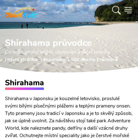
Shirahama průvodce
Co vidět, okolní letiště, ubytování a akční letenky.
Hlavní stránka
Japonsko
Shirahama průvodce
Shirahama
Shirahama v Japonsku je kouzelné letovisko, proslulé
svými bílými písečnými plážemi a teplými prameny onsen.
Tyto prameny jsou tradicí v Japonsku a je to skvělý způsob,
jak se úplně uvolnit. Za návštěvu stojí také park Adventure
World, kde naleznete pandy, delfíny a další vzácné druhy
zvířat. Ochutnejte místní speciality jako je čerstvé mořské