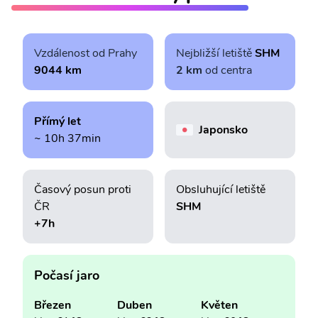
Vzdálenost od Prahy
Nejbližší letiště
SHM
9044 km
2 km
od centra
Přímý let
Japonsko
~ 10h 37min
Časový posun proti
Obsluhující letiště
ČR
SHM
+7h
Počasí jaro
Březen
Duben
Květen