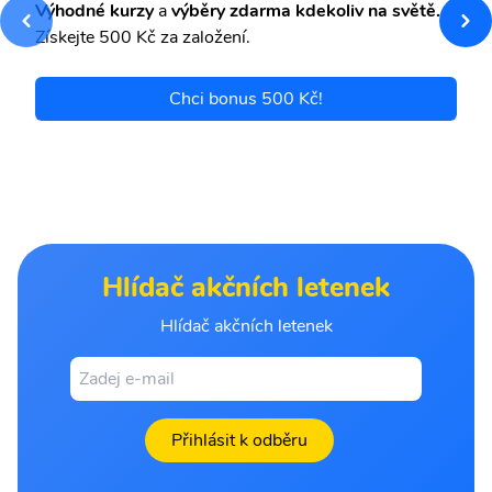
Výhodné kurzy
a
výběry zdarma kdekoliv na světě.
Získejte 500 Kč za založení.
Chci bonus 500 Kč!
Hlídač akčních letenek
Hlídač akčních letenek
Přihlásit k odběru