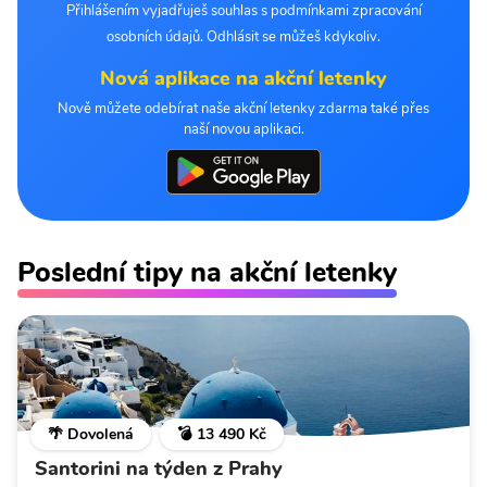
Přihlášením vyjadřuješ souhlas s podmínkami zpracování
osobních údajů. Odhlásit se můžeš kdykoliv.
Nová aplikace na akční letenky
Nově můžete odebírat naše akční letenky zdarma také přes
naší novou aplikaci.
Poslední tipy na akční letenky
🌴 Dovolená
💣 13 490 Kč
Santorini na týden z Prahy