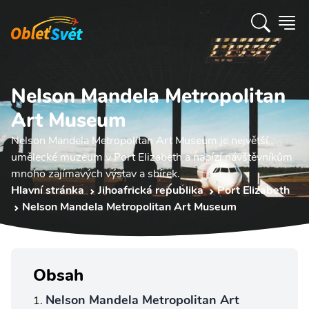
Nelson Mandela Metropolitan
Art Museum
Nelson Mandela Metropolitan Art Museum je největší
umělecké muzeum v Port Elizabeth a nabízí návštěvníkům
mnoho zajímavých výstav a sbírek.
Hlavní stránka
Jihoafrická republika
Port Elizabeth
Nelson Mandela Metropolitan Art Museum
Obsah
Nelson Mandela Metropolitan Art