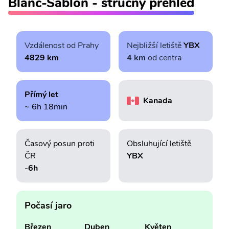
Blanc-Sablon - stručný přehled
Vzdálenost od Prahy
Nejbližší letiště
YBX
4829 km
4 km
od centra
Přímý let
Kanada
~ 6h 18min
Časový posun proti
Obsluhující letiště
ČR
YBX
-6h
Počasí jaro
Březen
Duben
Květen