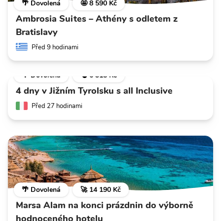
🌴 Dovolená
🤩 8 590 Kč
Ambrosia Suites – Athény s odletem z
Bratislavy
Před 9 hodinami
🌴 Dovolená
💣 6 318 Kč
4 dny v Jižním Tyrolsku s all Inclusive
Před 27 hodinami
🌴 Dovolená
🚀 14 190 Kč
Marsa Alam na konci prázdnin do výborně
hodnoceného hotelu