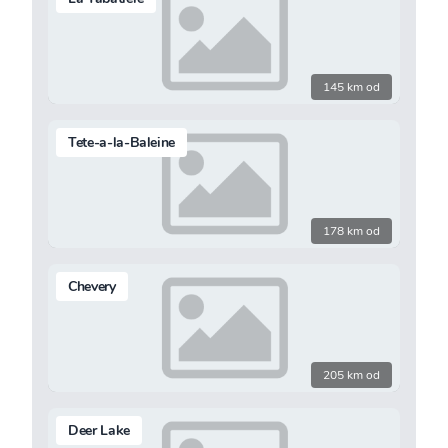
145 km od
Tete-a-la-Baleine
178 km od
Chevery
205 km od
Deer Lake