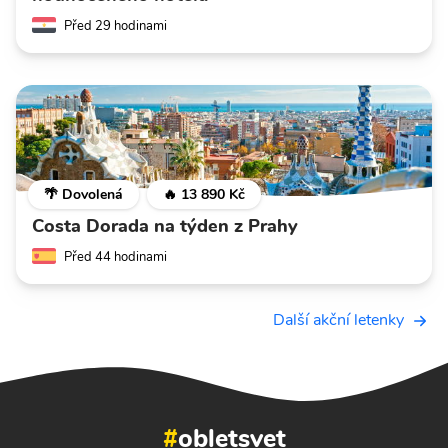
Před 29 hodinami
🌴 Dovolená
🔥 13 890 Kč
Costa Dorada na týden z Prahy
Před 44 hodinami
Další akční letenky
#
obletsvet