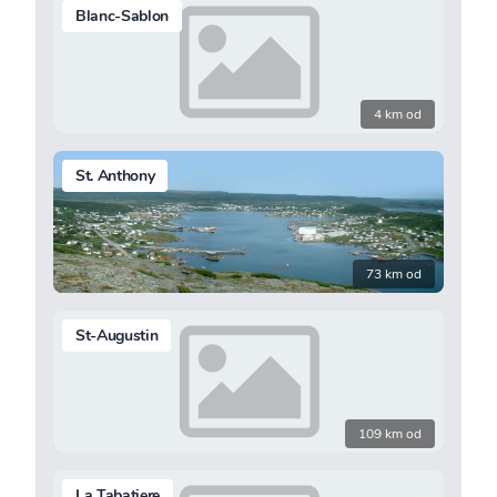
Blanc-Sablon
4 km od
St. Anthony
73 km od
St-Augustin
109 km od
La Tabatiere