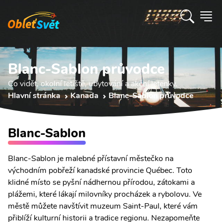
Blanc-Sablon průvodce
Co vidět, okolní letiště, ubytování a akční letenky.
Hlavní stránka
Kanada
Blanc-Sablon průvodce
Blanc-Sablon
Blanc-Sablon je malebné přístavní městečko na
východním pobřeží kanadské provincie Québec. Toto
klidné místo se pyšní nádhernou přírodou, zátokami a
plážemi, které lákají milovníky procházek a rybolovu. Ve
městě můžete navštívit muzeum Saint-Paul, které vám
přiblíží kulturní historii a tradice regionu. Nezapomeňte