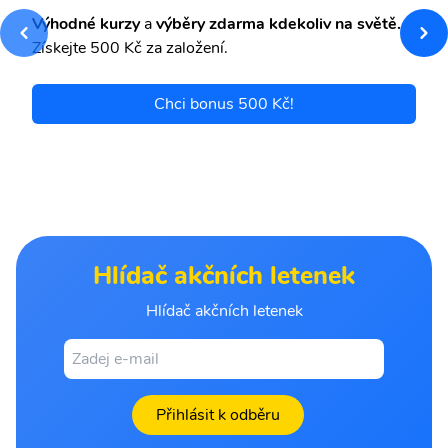
Výhodné kurzy
a
výběry zdarma kdekoliv na světě.
Získejte 500 Kč za založení.
Chci bonus 500 Kč!
Hlídač akčních letenek
Hlídač akčních letenek
Přihlásit k odběru