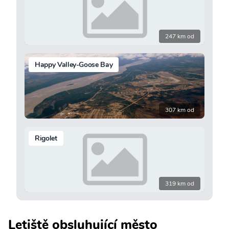
247 km od
Happy Valley-Goose Bay
307 km od
Rigolet
319 km od
Letiště obsluhující město