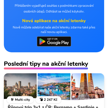
Přihlášením vyjadřuješ souhlas s podmínkami zpracování
osobních údajů. Odhlásit se můžeš kdykoliv.
Nová aplikace na akční letenky
Nově můžete odebírat naše akční letenky zdarma také přes
naší novou aplikaci.
Poslední tipy na akční letenky
🤘 Multi-city
💣 2 247 Kč
Říjnový trip 3v1 z ČR: Bergamo + Sardinie +