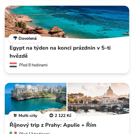
🌴 Dovolená
Egypt na týden na konci prázdnin v 5-ti
hvězdě
Před 8 hodinami
🤘 Multi-city
😍 2 122 Kč
Říjnový trip z Prahy: Apulie + Řím