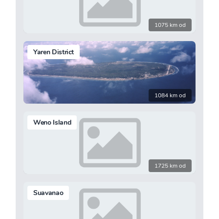
1075 km od
Yaren District
1084 km od
Weno Island
1725 km od
Suavanao