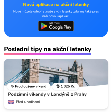
Nová aplikace na akční letenky
Nově můžete odebírat naše akční letenky zdarma také přes
naší novou aplikaci.
Poslední tipy na akční letenky
✨ Prodloužený víkend
👌 1 325 Kč
Podzimní víkendy v Londýně z Prahy
Před 4 hodinami