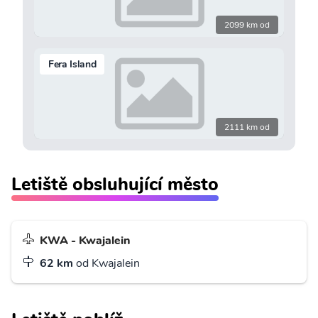
2099 km od
Fera Island
2111 km od
Letiště obsluhující město
KWA - Kwajalein
62 km
od Kwajalein