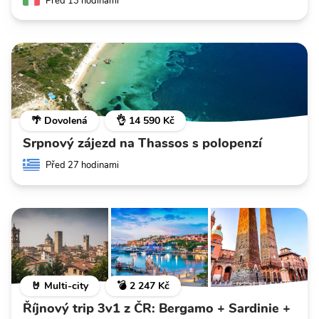
Před 13 hodinami
🌴 Dovolená
👌 14 590 Kč
Srpnový zájezd na Thassos s polopenzí
Před 27 hodinami
🤘 Multi-city
💣 2 247 Kč
Říjnový trip 3v1 z ČR: Bergamo + Sardinie +