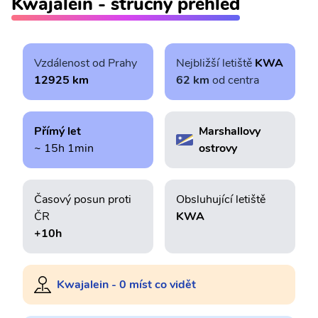
Kwajalein - stručný přehled
Vzdálenost od Prahy
Nejbližší letiště
KWA
12925 km
62 km
od centra
Přímý let
Marshallovy
~ 15h 1min
ostrovy
Časový posun proti
Obsluhující letiště
ČR
KWA
+10h
Kwajalein - 0 míst co vidět