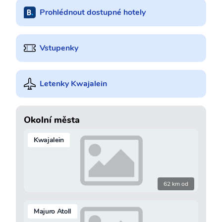
Prohlédnout dostupné hotely
Vstupenky
Letenky Kwajalein
Okolní města
Kwajalein
62 km od
Majuro Atoll