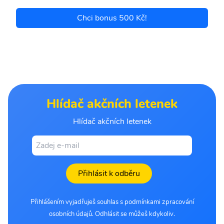
Chci bonus 500 Kč!
Hlídač akčních letenek
Hlídač akčních letenek
Přihlásit k odběru
Přihlášením vyjadřuješ souhlas s podmínkami zpracování
osobních údajů. Odhlásit se můžeš kdykoliv.