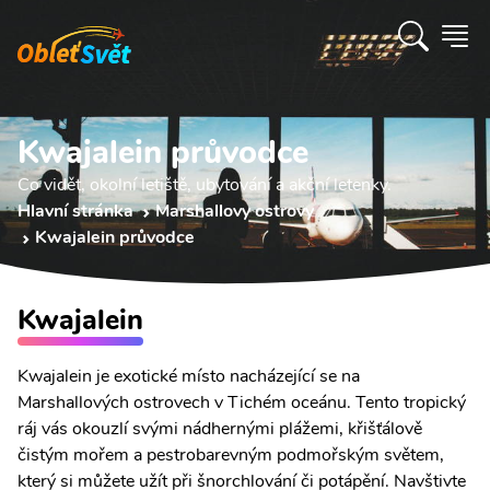
Kwajalein průvodce
Co vidět, okolní letiště, ubytování a akční letenky.
Hlavní stránka
Marshallovy ostrovy
Kwajalein průvodce
Kwajalein
Kwajalein je exotické místo nacházející se na
Marshallových ostrovech v Tichém oceánu. Tento tropický
ráj vás okouzlí svými nádhernými plážemi, křišťálově
čistým mořem a pestrobarevným podmořským světem,
který si můžete užít při šnorchlování či potápění. Navštivte