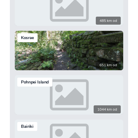
485 km od
Kosrae
651 km od
Pohnpei Island
1044 km od
Bairiki