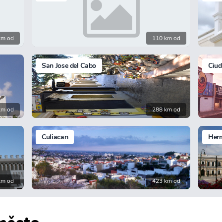
km od
110 km od
San Jose del Cabo
Ciu
km od
288 km od
Culiacan
Herm
km od
423 km od