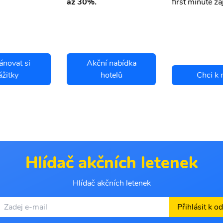
first minute zá
až 30%.
ánovat si
Akční nabídka
ážitky
hotelů
Chci k 
Hlídač akčních letenek
Hlídač akčních letenek
Přihlásit k o