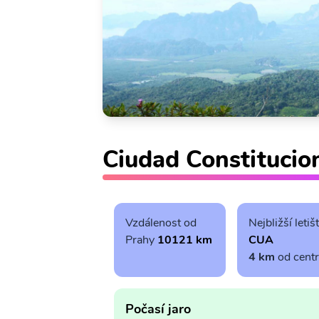
Ciudad Constitucion
Vzdálenost od
Nejbližší letiš
Prahy
10121 km
CUA
4 km
od cent
Počasí jaro