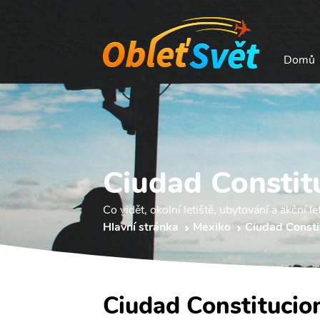
Domů
Ciudad Constit
Co vidět, okolní letiště, ubytování a akční le
Hlavní stránka
Mexiko
Ciudad Consti
Ciudad Constitucio