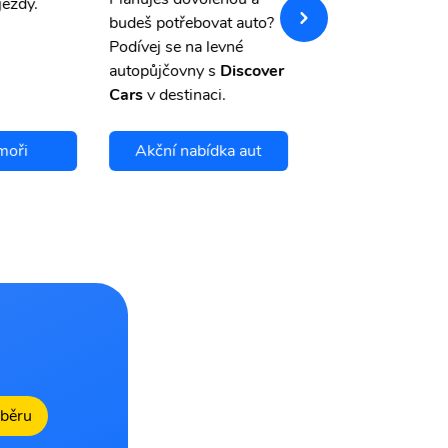
jezdy.
pojištění a případ
budeš potřebovat auto?
storno.
Podívej se na levné
autopůjčovny s
Discover
Cars
v destinaci.
moři
Akční nabídka aut
Chci se pojis
dběru