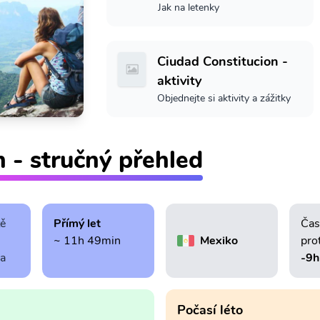
Jak na letenky
Ciudad Constitucion -
aktivity
Objednejte si aktivity a zážitky
 - stručný přehled
tě
Přímý let
Čas
~ 11h 49min
Mexiko
pro
ra
-9h
Počasí léto