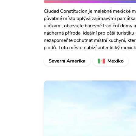
Ciudad Constitucion je malebné mexické měs
půvabné místo oplývá zajímavými památkam
uličkami, objevujte barevné tradiční domy a
nádherná příroda, ideální pro pěší turistiku
nezapomeňte ochutnat místní kuchyni, kte
plodů. Toto město nabízí autentický mexick
Severní Amerika
Mexiko