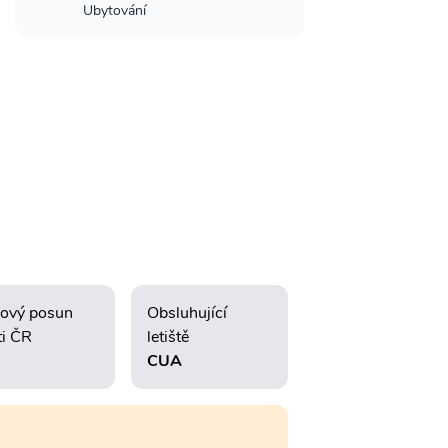
Ubytování
ový posun
Obsluhující
ti ČR
letiště
CUA