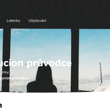
Letenky
Ubytování
ucion průvodce
tenky.
tucion průvodce
n