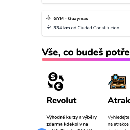
GYM - Guaymas
334 km
od Ciudad Constitucion
Vše, co budeš potře
ištění
Revolut
Atrak
pro Vás
slevu ve
Výhodné kurzy
a
výběry
Vyhledejte
0%
na cestovní
zdarma kdekoliv na
na atrakce 