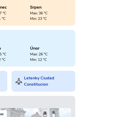
enec
Srpen
7 °C
Max: 36 °C
1 °C
Min: 23 °C
n
Únor
5 °C
Max: 26 °C
2 °C
Min: 12 °C
Letenky Ciudad
Constitucion
az