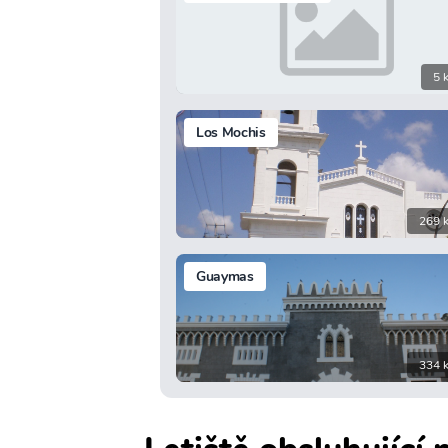
5 
Los Mochis
269 
Guaymas
334 