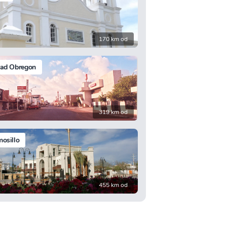
170 km od
dad Obregon
319 km od
osillo
455 km od