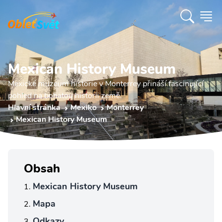
Mexican History Museum
Mexické muzeum historie v Monterrey přináší fascinující
pohled na bohatou historii země.
Hlavní stránka
Mexiko
Monterrey
Mexican History Museum
Obsah
Mexican History Museum
Mapa
Odkazy