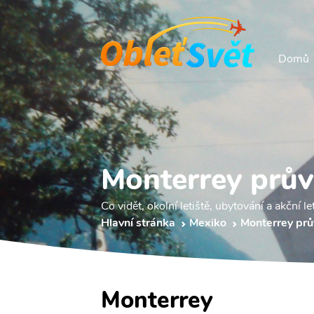
Domů
Monterrey prů
Co vidět, okolní letiště, ubytování a akční le
Hlavní stránka
Mexiko
Monterrey pr
Monterrey