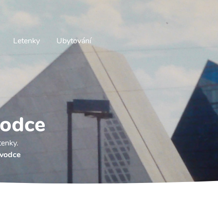
Letenky
Ubytování
vodce
tenky.
ůvodce