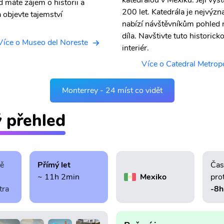
katedrálou v Mexiku. Její výs
d máte zájem o historii a
200 let. Katedrála je nejvý
a objevte tajemství
nabízí návštěvníkům pohled 
díla. Navštivte tuto historic
Více o Museo del Noreste
interiér.
Více o Catedral Metrop
Monterrey - 24 míst co vidět
ý přehled
tě
Přímý let
Čas
~ 11h 2min
Mexiko
pro
tra
-8h