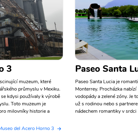
o 3
Paseo Santa Lu
scinující muzeum, které
Paseo Santa Lucia je romant
elářského průmyslu v Mexiku.
Monterrey. Procházka nabízí 
 se kdysi používaly k výrobě
vodopády a zelené zóny. Je to
ůmyslu. Toto muzeum je
už s rodinou nebo s partnerem.
ro milovníky historie a
nádechem romantiky v srdci 
Museo del Acero Horno 3