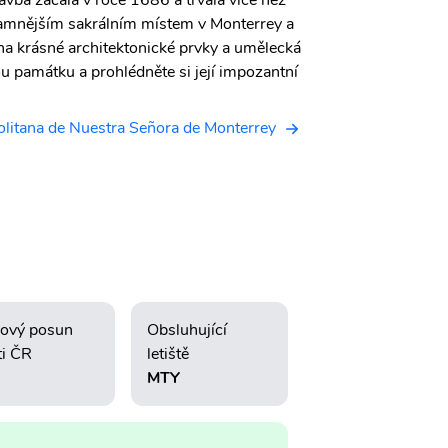
tavba začala v roce 1686 a trvala více než
znamnějším sakrálním místem v Monterrey a
na krásné architektonické prvky a umělecká
kou památku a prohlédněte si její impozantní
olitana de Nuestra Señora de Monterrey
ový posun
Obsluhující
ti ČR
letiště
MTY