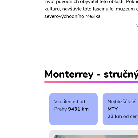
život původních obyvatel této oblasti. Poku
kulturu, navštivte toto fascinující muzeum 
severovýchodního Mexika.
Monterrey - stručn
Vzdálenost od
Nejbližší letiš
Prahy
9431 km
MTY
23 km
od cen