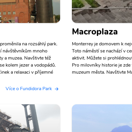
Macroplaza
 proměnila na rozsáhlý park.
Monterrey je domovem k nejv
ízí návštěvníkům mnoho
Toto náměstí se nachází v c
rty a muzea. Navštivte též
aktivit. Můžete si prohlédno
se kolem jezer a vodopádů.
Pro milovníky historie je zde
inek a relaxaci v příjemné
muzeum města. Navštivte Mac
Více o Fundidora Park