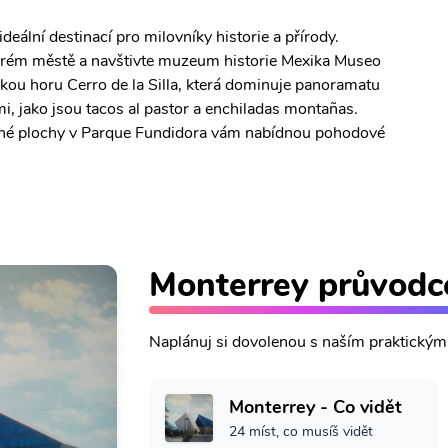
deální destinací pro milovníky historie a přírody.
tarém městě a navštivte muzeum historie Mexika Museo
kou horu Cerro de la Silla, která dominuje panoramatu
i, jako jsou tacos al pastor a enchiladas montañas.
elené plochy v Parque Fundidora vám nabídnou pohodové
Monterrey průvodc
Naplánuj si dovolenou s naším praktický
Monterrey - Co vidět
24 míst, co musíš vidět