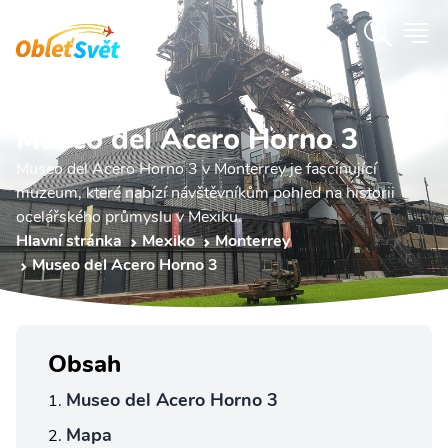
Museo del Acero Horno 3
Museo del Acero Horno 3 v Monterrey je fascinující
muzeum, které nabízí návštěvníkům pohled na historii
ocelářského průmyslu v Mexiku.
Hlavní stránka
Mexiko
Monterrey
Museo del Acero Horno 3
Obsah
Museo del Acero Horno 3
Mapa