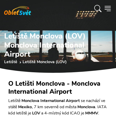
Letiště Monclova (LOV)
Monclova International
Airport
Letiště
Letiště Monclova (LOV)
O Letišti Monclova - Monclova
International Airport
Letiště
Monclova International Airport
se nachází ve
státě
Mexiko
, 7 km severně od města
Monclova
. IATA
kód letiště je
LOV
a 4-místný kód ICAO je
MMMV
.