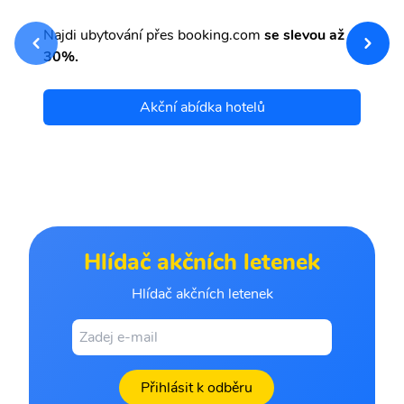
sv
Př
Najdi ubytování přes booking.com
se slevou až
et
30%.
Akční abídka hotelů
Hlídač akčních letenek
Hlídač akčních letenek
Přihlásit k odběru