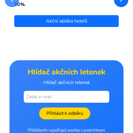
30%.
Akční abídka hotelů
Hlídač akčních letenek
Hlídač akčních letenek
Přihlásit k odběru
Přihlášením vyjadřuješ souhlas s podmínkami