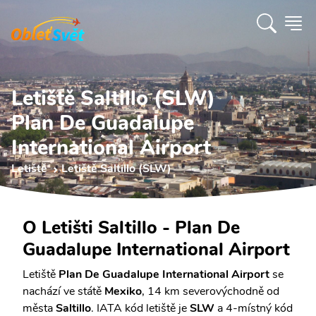
Letiště Saltillo (SLW)
Plan De Guadalupe
International Airport
Letiště
Letiště Saltillo (SLW)
O Letišti Saltillo - Plan De
Guadalupe International Airport
Letiště
Plan De Guadalupe International Airport
se
nachází ve státě
Mexiko
, 14 km severovýchodně od
města
Saltillo
. IATA kód letiště je
SLW
a 4-místný kód