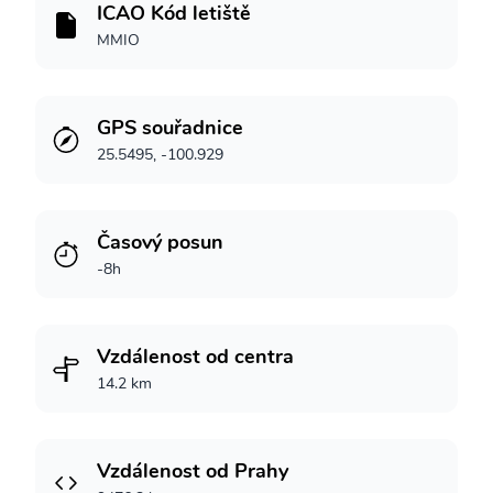
ICAO Kód letiště
MMIO
GPS souřadnice
25.5495, -100.929
Časový posun
-8h
Vzdálenost od centra
14.2 km
Vzdálenost od Prahy