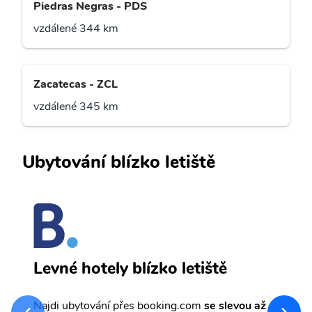
Piedras Negras - PDS
vzdálené 344 km
Zacatecas - ZCL
vzdálené 345 km
Ubytování blízko letiště
S
Levné hotely blízko letiště
sv
Př
Najdi ubytování přes booking.com
se slevou až
et