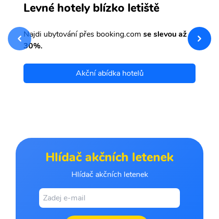
M
Levné hotely blízko letiště
sv
Př
Najdi ubytování přes booking.com
se slevou až
et
30%.
Akční abídka hotelů
Hlídač akčních letenek
Hlídač akčních letenek