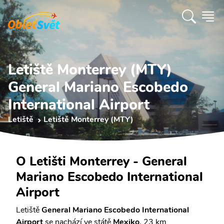
Letiště Monterrey (MTY)
General Mariano Escobedo
International Airport
Letiště
Letiště Monterrey (MTY)
O Letišti Monterrey - General
Mariano Escobedo International
Airport
Letiště
General Mariano Escobedo International
Airport
se nachází ve státě
Mexiko
, 23 km