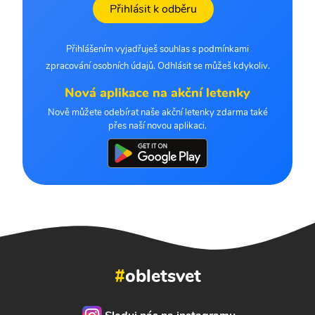
Přihlásit k odběru
Přihlášením vyjadřuješ souhlas s podmínkami
zpracování osobních údajů. Odhlásit se můžeš kdykoliv.
Nová aplikace na akční letenky
Nově můžete odebírat naše akční letenky zdarma také
přes naší novou aplikaci.
#
obletsvet