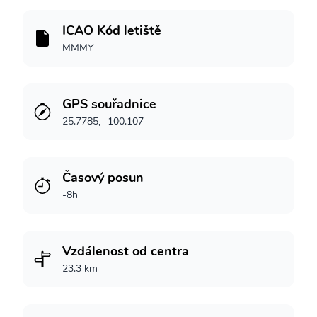
ICAO Kód letiště
MMMY
GPS souřadnice
25.7785, -100.107
Časový posun
-8h
Vzdálenost od centra
23.3 km