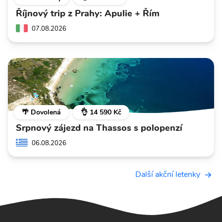
Říjnový trip z Prahy: Apulie + Řím
07.08.2026
🌴 Dovolená
👌 14 590 Kč
Srpnový zájezd na Thassos s polopenzí
06.08.2026
Další akční letenky