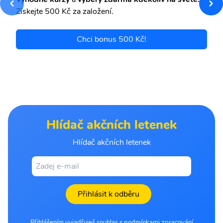
Získejte 500 Kč za založení.
Chci bonus 500 Kč!
Hlídač akčních letenek
Hlídač akčních letenek
Přihlásit k odběru
Přihlášením vyjadřuješ souhlas s podmínkami zpracování