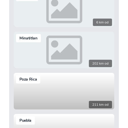
6 km od
Minatitlan
202 km od
Poza Rica
211 km od
Puebla