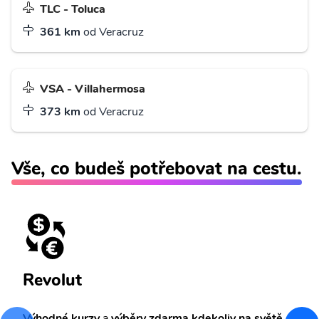
TLC - Toluca
361 km
od Veracruz
VSA - Villahermosa
373 km
od Veracruz
Vše, co budeš potřebovat na cestu.
Revolut
Výhodné kurzy
a
výběry zdarma kdekoliv na světě.