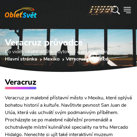
Veracruz průvodce
Co vidět, okolní letiště, ubytování a akční letenky.
Hlavní stránka
Mexiko
Veracruz průvodce
Veracruz
Veracruz je malebné přístavní město v Mexiku, které oplývá
bohatou historií a kultuře. Navštivte pevnost San Juan de
Ulúa, která vás uchvátí svým podmanivým příběhem.
Procházejte se po malebné nábřežní promenádě a
ochutnávejte místní kulinářské speciality na trhu Mercado
Hidalgo. Nenechte si ujít také interaktivní muzeum