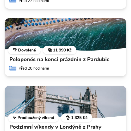
Před 22 hodinami
🌴 Dovolená
🚀 11 990 Kč
Peloponés na konci prázdnin z Pardubic
Před 28 hodinami
✨ Prodloužený víkend
👌 1 325 Kč
Podzimní víkendy v Londýně z Prahy