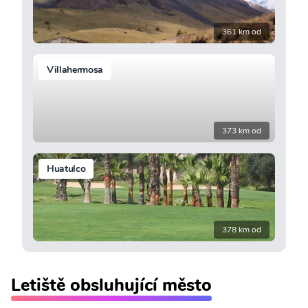
361 km od
Villahermosa
373 km od
Huatulco
378 km od
Letiště obsluhující město