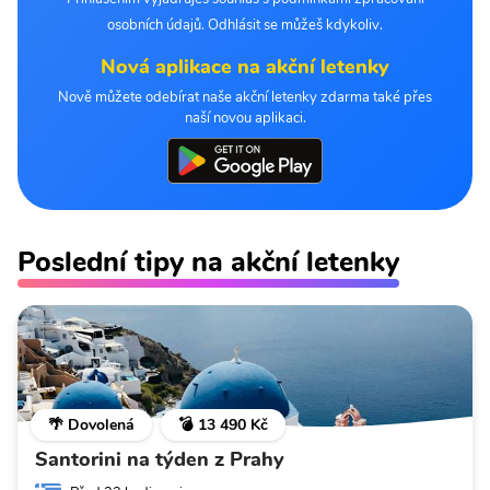
osobních údajů. Odhlásit se můžeš kdykoliv.
Nová aplikace na akční letenky
Nově můžete odebírat naše akční letenky zdarma také přes
naší novou aplikaci.
Poslední tipy na akční letenky
🌴 Dovolená
💣 13 490 Kč
Santorini na týden z Prahy