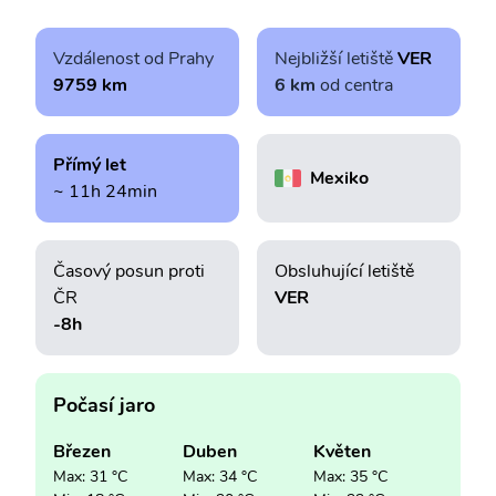
Vzdálenost od Prahy
Nejbližší letiště
VER
9759 km
6 km
od centra
Přímý let
Mexiko
~ 11h 24min
Časový posun proti
Obsluhující letiště
ČR
VER
-8h
Počasí jaro
Březen
Duben
Květen
Max: 31 °C
Max: 34 °C
Max: 35 °C