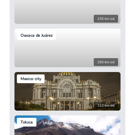
235 km od
Oaxaca de Juárez
250 km od
Mexico city
310 km od
Toluca