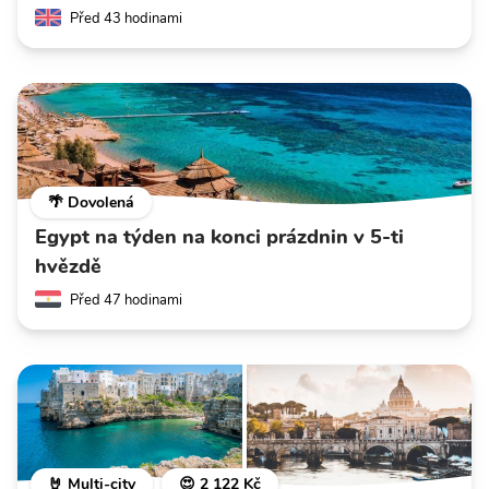
Před 43 hodinami
🌴 Dovolená
Egypt na týden na konci prázdnin v 5-ti
hvězdě
Před 47 hodinami
🤘 Multi-city
😍 2 122 Kč