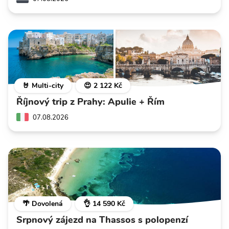
🤘 Multi-city
😍 2 122 Kč
Říjnový trip z Prahy: Apulie + Řím
07.08.2026
🌴 Dovolená
👌 14 590 Kč
Srpnový zájezd na Thassos s polopenzí