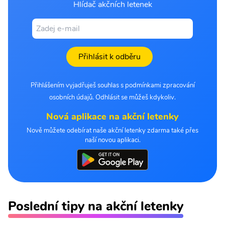
Hlídač akčních letenek
Přihlásit k odběru
Přihlášením vyjadřuješ souhlas s podmínkami zpracování
osobních údajů. Odhlásit se můžeš kdykoliv.
Nová aplikace na akční letenky
Nově můžete odebírat naše akční letenky zdarma také přes
naší novou aplikaci.
Poslední tipy na akční letenky