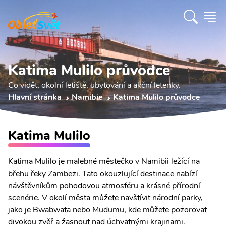
Katima Mulilo průvodce
Co vidět, okolní letiště, ubytování a akční letenky.
Hlavní stránka
Namibie
Katima Mulilo průvodce
Katima Mulilo
Katima Mulilo je malebné městečko v Namibii ležící na
břehu řeky Zambezi. Tato okouzlující destinace nabízí
návštěvníkům pohodovou atmosféru a krásné přírodní
scenérie. V okolí města můžete navštívit národní parky,
jako je Bwabwata nebo Mudumu, kde můžete pozorovat
divokou zvěř a žasnout nad úchvatnými krajinami.