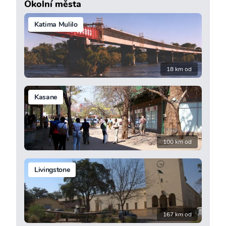
Okolní města
Katima Mulilo
18 km od
Kasane
100 km od
Livingstone
167 km od