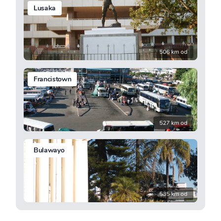
Lusaka
506 km od
Francistown
527 km od
Bulawayo
535 km od