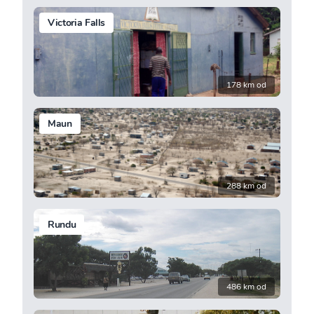
Victoria Falls
178 km od
Maun
288 km od
Rundu
486 km od