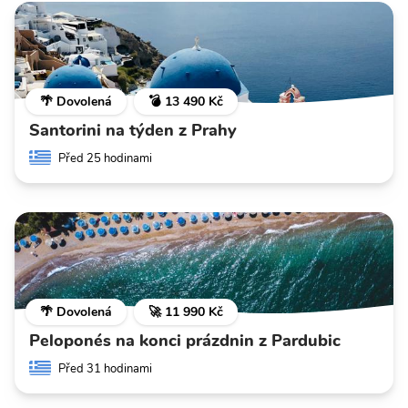
🌴 Dovolená
💣 13 490 Kč
Santorini na týden z Prahy
Před 25 hodinami
🌴 Dovolená
🚀 11 990 Kč
Peloponés na konci prázdnin z Pardubic
Před 31 hodinami