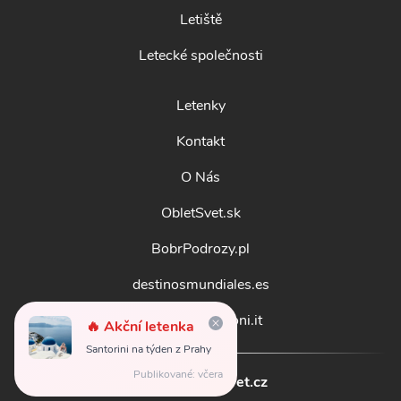
Letiště
Letecké společnosti
Letenky
Kontakt
O Nás
ObletSvet.sk
BobrPodrozy.pl
destinosmundiales.es
guidadestinazioni.it
🔥 Akční letenka
Santorini na týden z Prahy
Publikované: včera
© 2026
obletsvet.cz