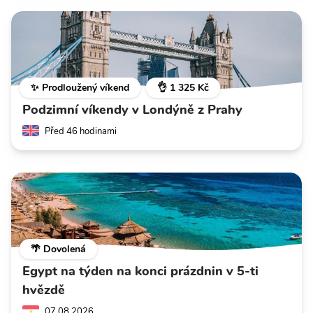
✨ Prodloužený víkend
👌 1 325 Kč
Podzimní víkendy v Londýně z Prahy
Před 46 hodinami
🌴 Dovolená
Egypt na týden na konci prázdnin v 5-ti
hvězdě
07.08.2026