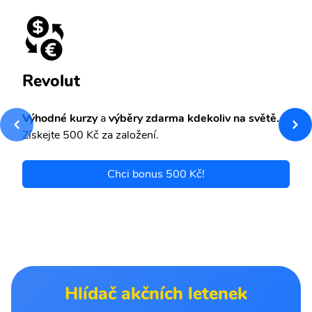
Revolut
Výhodné kurzy
a
výběry zdarma kdekoliv na světě.
Získejte 500 Kč za založení.
Chci bonus 500 Kč!
Hlídač akčních letenek