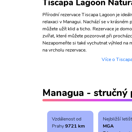
Tiscapa Lagoon Natur
Přírodní rezervace Tiscapa Lagoon je ideá
relaxaci v Managui. Nachází se v krásném p
můžete užít klid a ticho. Rezervace je do
zvířat, které můžete pozorovat při procházc
Nezapomeňte si také vychutnat výhled na m
na vrcholu rezervace.
Více o Tiscap
Managua - stručný 
Vzdálenost od
Nejbližší letiš
Prahy
9721 km
MGA