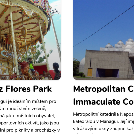
z Flores Park
Metropolitan C
Immaculate Co
gui je ideálním místem pro
lkým množstvím zeleně,
Metropolitní katedrála Nepos
ená jak u místních obyvatel,
katedrálou v Managui. Její i
portovních aktivit, jako jsou
vitrážovými okny zaujme kaž
ální pro pikniky a procházky v