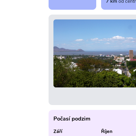
7 km
od cent
Počasí podzim
Září
Říjen