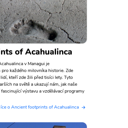
ints of Acahualinca
cahualinca v Managui je
ro každého milovníka historie. Zde
í, kteří zde žili před tisíci lety. Tyto
arších na světě a ukazují nám, jak naše
 fascinující výstavu a vzdělávací programy
íce o Ancient footprints of Acahualinca