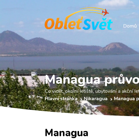
Domů
Managua prův
Co vidět, okolní letiště, ubytování a akční le
Hlavní stránka
Nikaragua
Managua p
Managua