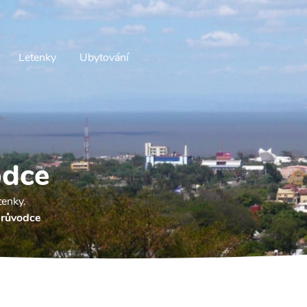
Letenky
Ubytování
odce
tenky.
růvodce