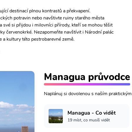
jící destinací plnou kontrastů a překvapení.
ických potravin nebo navštivte ruiny starého města
 své si přijdou i milovníci přírody, kteří se mohou těšit
avky červenokrké. Nezapomeňte navštívit i Národní palác
rie a kultury této pestrobarevné země.
Managua průvodce
Naplánuj si dovolenou s naším praktický
Managua - Co vidět
19 míst, co musíš vidět