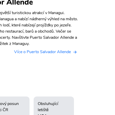
r Allende
jvětší turistickou atrakcí v Managui.
Managua a nabízí nádherný výhled na město.
h lodí, které nabízejí projížďky po jezeře.
o restaurací, barů a obchodů. Večer se
ncerty. Navštivte Puerto Salvador Allende a
žitek z Managuy.
Více o Puerto Salvador Allende
ový posun
Obsluhující
ti ČR
letiště