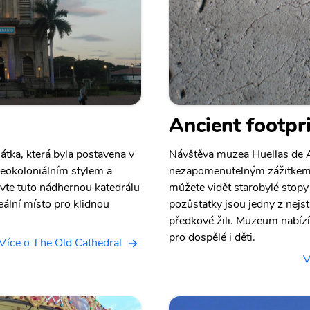
Ancient footpr
átka, která byla postavena v
Návštěva muzea Huellas de A
eokoloniálním stylem a
nezapomenutelným zážitkem p
vte tuto nádhernou katedrálu
můžete vidět starobylé stopy lid
deální místo pro klidnou
pozůstatky jsou jedny z nejst
předkové žili. Muzeum nabízí
pro dospělé i děti.
Více o The Old Cathedral
V