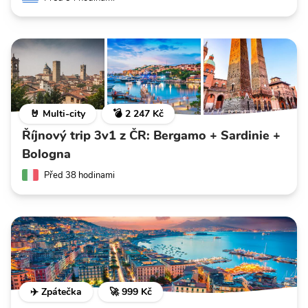
🤘 Multi-city
💣 2 247 Kč
Říjnový trip 3v1 z ČR: Bergamo + Sardinie +
Bologna
Před 38 hodinami
✈️ Zpátečka
🚀 999 Kč