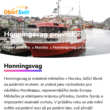
Honningsvag průvodce
Co vidět, okolní letiště, ubytování a akční letenky.
Hlavní stránka
Norsko
Honningsvag průvodce
Honningsvag
Honningsvag je malebné městečko v Norsku, ležící těsně
za polárním kruhem. Je známé jako východisko pro
návštěvu Nordkappu, nejsevernějšího bodu Evropy.
Městečko je obklopeno krásnou přírodou, tundra, fjordy a
impozantní skalnaté vrcholy. V průběhu roku se zde mění
světlo od polární noci až po polární den, což přináší