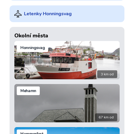
Letenky Honningsvag
Okolní města
Honningsvag
3 km od
Mehamn
67 km od
Hammerfest