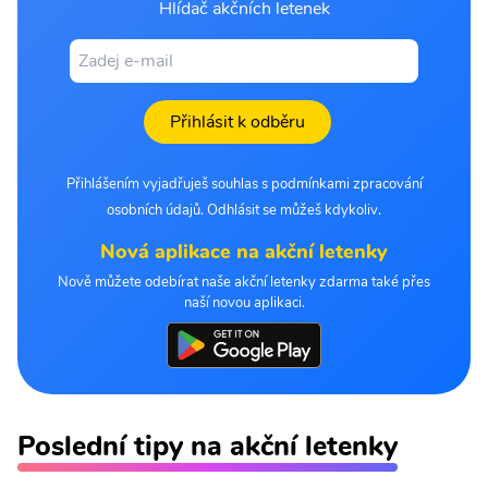
Hlídač akčních letenek
Přihlásit k odběru
Přihlášením vyjadřuješ souhlas s podmínkami zpracování
osobních údajů. Odhlásit se můžeš kdykoliv.
Nová aplikace na akční letenky
Nově můžete odebírat naše akční letenky zdarma také přes
naší novou aplikaci.
Poslední tipy na akční letenky