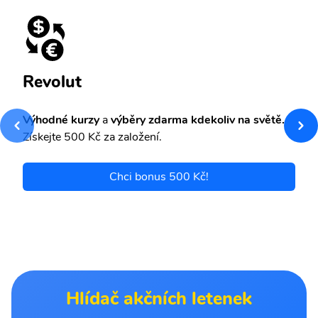
Revolut
Výhodné kurzy
a
výběry zdarma kdekoliv na světě.
Získejte 500 Kč za založení.
Chci bonus 500 Kč!
Hlídač akčních letenek