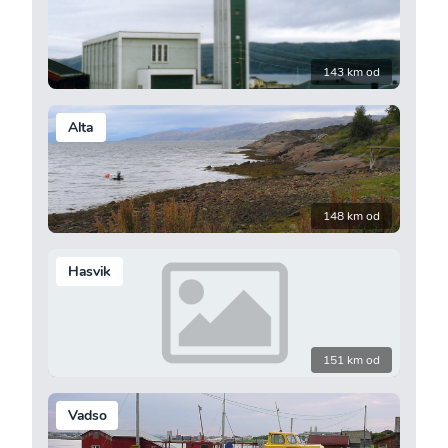
143 km od
Alta
148 km od
Hasvik
151 km od
Vadso