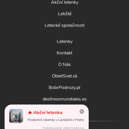
Akční letenky
Letiště
Letecké společnosti
Letenky
Kontakt
O Nás
ObletSvet.sk
BobrPodrozy.pl
destinosmundiales.es
guidadestinazioni.it
🔥 Akční letenka
Podzimní víkendy v Londýně z Prahy
Publikované: před hodinou