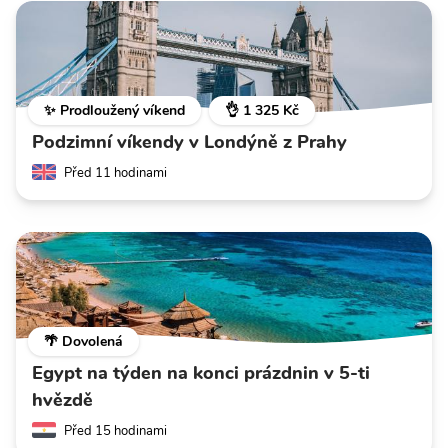
✨ Prodloužený víkend
👌 1 325 Kč
Podzimní víkendy v Londýně z Prahy
Před 11 hodinami
🌴 Dovolená
Egypt na týden na konci prázdnin v 5-ti
hvězdě
Před 15 hodinami