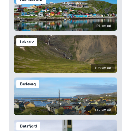
91 km od
Lakselv
108 km od
Berlevag
112 km od
Batsfjord