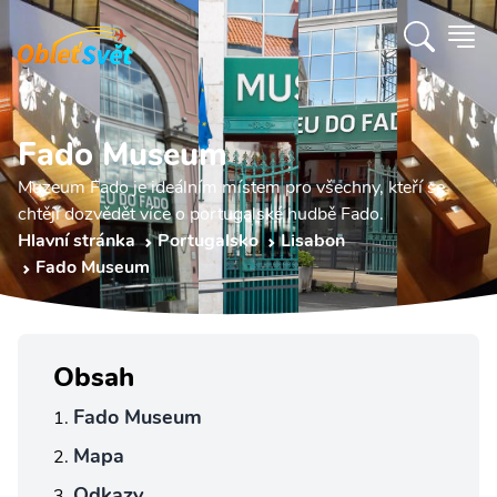
Fado Museum
Muzeum Fado je ideálním místem pro všechny, kteří se
chtějí dozvědět více o portugalské hudbě Fado.
Hlavní stránka
Portugalsko
Lisabon
Fado Museum
Obsah
Fado Museum
Mapa
Odkazy