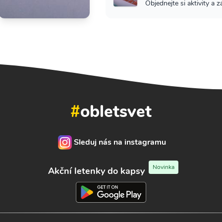
Objednejte si aktivity a z
#
obletsvet
Sleduj nás na instagramu
Novinka
Akční letenky do kapsy