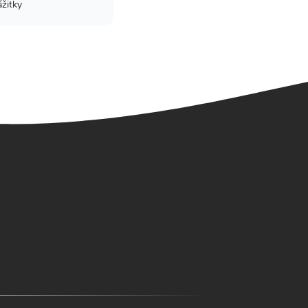
ážitky