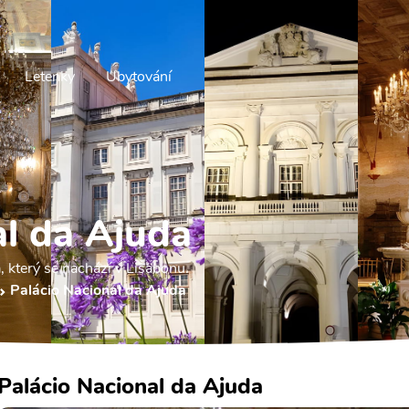
Letenky
Ubytování
al da Ajuda
, který se nachází v Lisabonu.
Palácio Nacional da Ajuda
Palácio Nacional da Ajuda