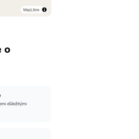
MapLibre
e o
e
emi důležitými