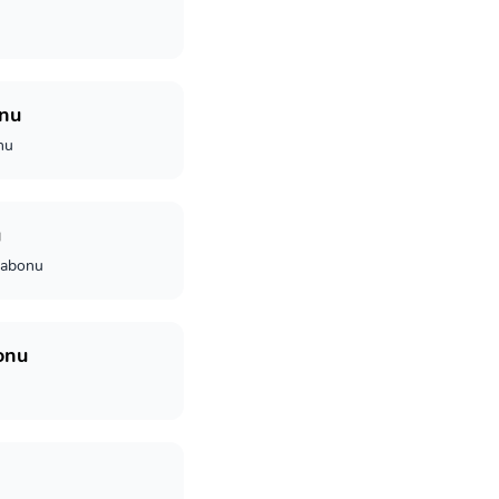
onu
nu
u
sabonu
onu