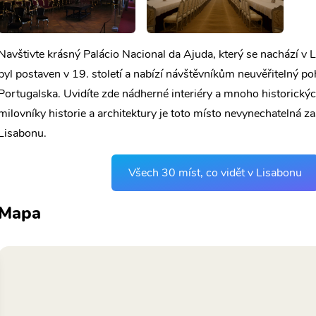
Navštivte krásný Palácio Nacional da Ajuda, který se nachází v 
byl postaven v 19. století a nabízí návštěvníkům neuvěřitelný po
Portugalska. Uvidíte zde nádherné interiéry a mnoho historickýc
milovníky historie a architektury je toto místo nevynechatelná za
Lisabonu.
Všech 30 míst, co vidět v Lisabonu
Mapa