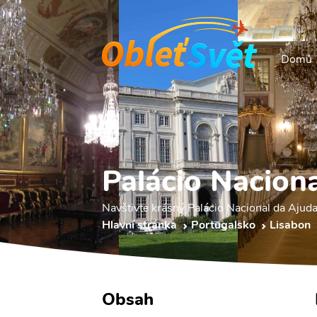
Domů
Palácio Nacion
Navštivte krásný Palácio Nacional da Ajuda
Hlavní stránka
Portugalsko
Lisabon
Obsah