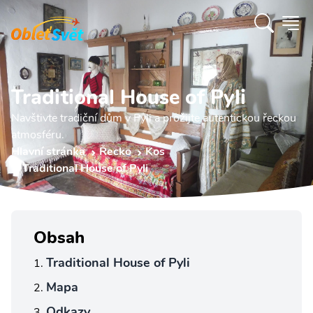
Traditional House of Pyli
Navštivte tradiční dům v Pyli a prožijte autentickou řeckou
atmosféru.
Hlavní stránka
Řecko
Kos
Traditional House of Pyli
Obsah
Traditional House of Pyli
Mapa
Odkazy