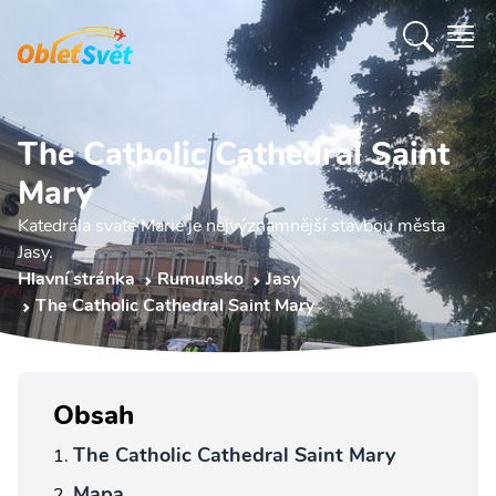
The Catholic Cathedral Saint
Mary
Katedrála svaté Marie je nejvýznamnější stavbou města
Jasy.
Hlavní stránka
Rumunsko
Jasy
The Catholic Cathedral Saint Mary
Obsah
The Catholic Cathedral Saint Mary
Mapa