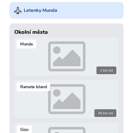
Letenky Munda
Okolní města
Munda
1 km od
Ramata Island
45 km od
Gizo