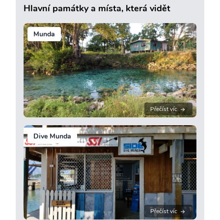
Hlavní památky a místa, která vidět
Munda
Přečíst víc
Dive Munda
Přečíst víc