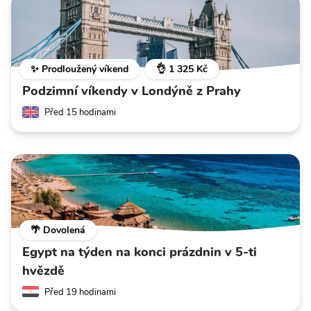
✨ Prodloužený víkend
👌 1 325 Kč
Podzimní víkendy v Londýně z Prahy
Před 15 hodinami
🌴 Dovolená
Egypt na týden na konci prázdnin v 5-ti
hvězdě
Před 19 hodinami