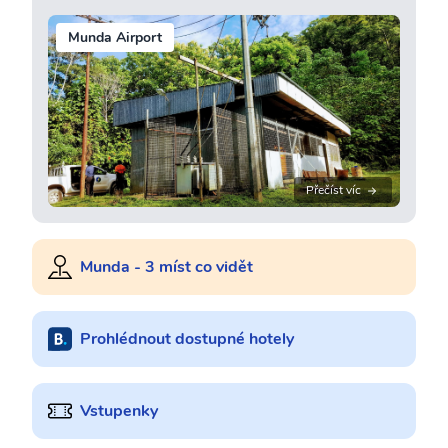
Munda Airport
Přečíst víc
Munda - 3 míst co vidět
Prohlédnout dostupné hotely
Vstupenky