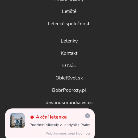
Letiště
Letecké společnosti
Letenky
Kontakt
O Nás
ObletSvet.sk
BobrPodrozy.pl
destinosmundiales.es
guidadestinazioni.it
🔥 Akční letenka
Podzimní víkendy v Londýně z Prahy
Publikované: před hodinou
© 2026
obletsvet.cz