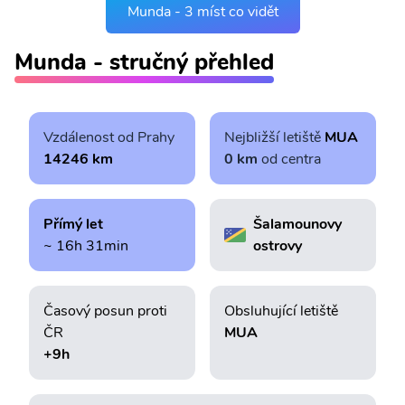
Munda - 3 míst co vidět
Munda - stručný přehled
Vzdálenost od Prahy
Nejbližší letiště
MUA
14246 km
0 km
od centra
Přímý let
Šalamounovy
~ 16h 31min
ostrovy
Časový posun proti
Obsluhující letiště
ČR
MUA
+9h