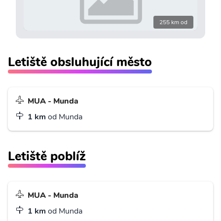
255 km od
Letiště obsluhující město
MUA - Munda
1 km
od Munda
Letiště poblíž
MUA - Munda
1 km
od Munda