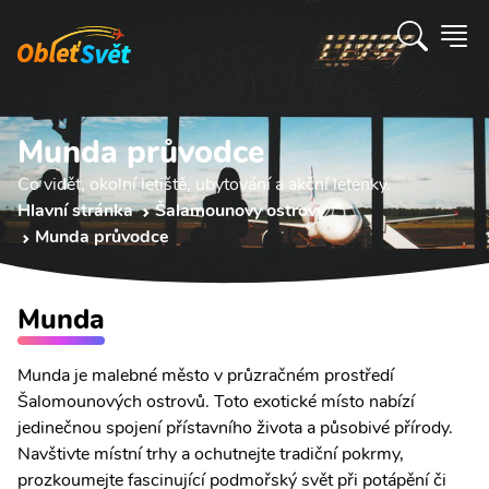
Munda průvodce
Co vidět, okolní letiště, ubytování a akční letenky.
Hlavní stránka
Šalamounovy ostrovy
Munda průvodce
Munda
Munda je malebné město v průzračném prostředí
Šalomounových ostrovů. Toto exotické místo nabízí
jedinečnou spojení přístavního života a působivé přírody.
Navštivte místní trhy a ochutnejte tradiční pokrmy,
prozkoumejte fascinující podmořský svět při potápění či