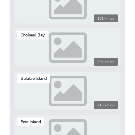
181 km od
Choiseul Bay
204 km od
Balalae Island
213 km od
Fera Island