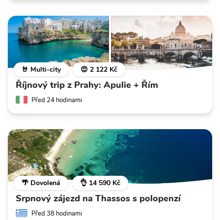
🤘 Multi-city
😍 2 122 Kč
Říjnový trip z Prahy: Apulie + Řím
Před 24 hodinami
🌴 Dovolená
👌 14 590 Kč
Srpnový zájezd na Thassos s polopenzí
Před 38 hodinami