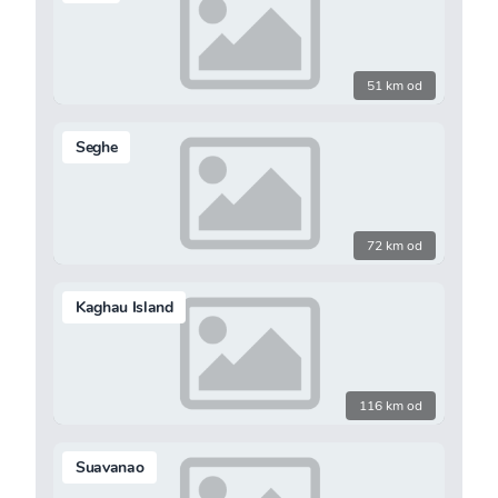
51 km od
Seghe
72 km od
Kaghau Island
116 km od
Suavanao