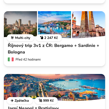
🤘 Multi-city
💣 2 247 Kč
Říjnový trip 3v1 z ČR: Bergamo + Sardinie +
Bologna
Před 42 hodinami
✈️ Zpátečka
🚀 999 Kč
Jarní Neapol z Bratislavy