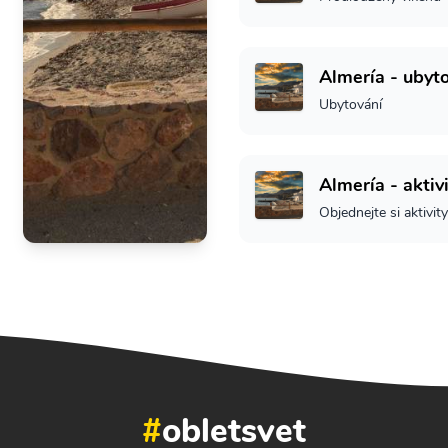
Almería - ubyt
Ubytování
Almería - aktiv
Objednejte si aktivity
#
obletsvet