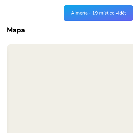
Almería - 19 míst co vidět
Mapa