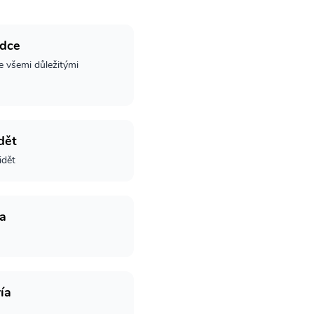
odce
e všemi důležitými
dět
idět
a
ía