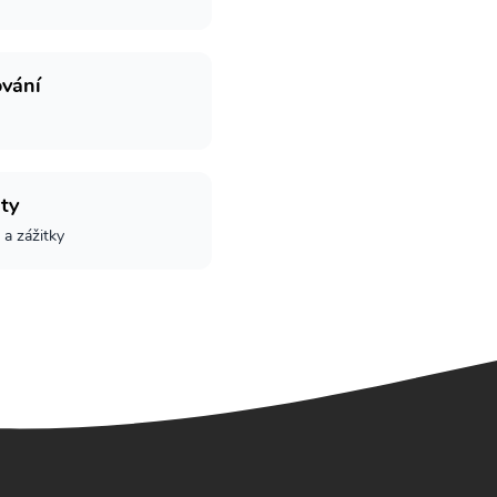
ování
ity
 a zážitky