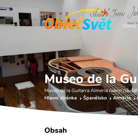
Domů
Museo de la Gu
Museo de la Guitarra Almeria nabízí návštěv
Hlavní stránka
Španělsko
Almería
Obsah