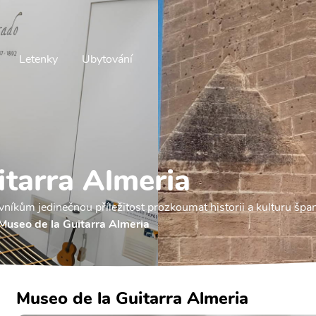
Letenky
Ubytování
itarra Almeria
níkům jedinečnou příležitost prozkoumat historii a kulturu špan
Museo de la Guitarra Almeria
Museo de la Guitarra Almeria