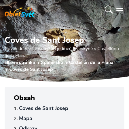
Coves de Sant Josep
Coves de Sant Josep jsou jedinečné jeskyně v Castellónu
de la Plana.
Hlavní stránka
Španělsko
Castellón de la Plana
Coves de Sant Josep
Obsah
Coves de Sant Josep
Mapa
Odkazy