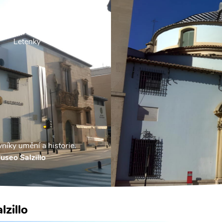
Letenky
Ubytování
níky umění a historie.
useo Salzillo
zillo