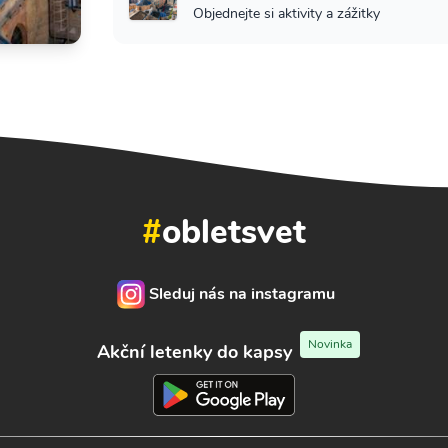
Objednejte si aktivity a zážitky
#
obletsvet
Sleduj nás na instagramu
Novinka
Akční letenky do kapsy