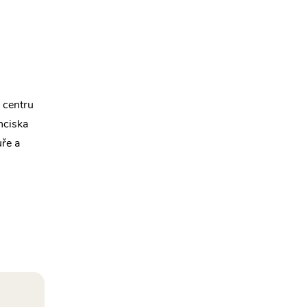
 centru
nciska
uře a