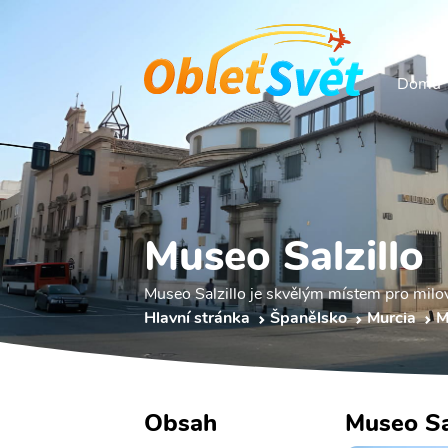
Domů
Museo Salzillo
Museo Salzillo je skvělým místem pro milov
Hlavní stránka
Španělsko
Murcia
M
Obsah
Museo Sal