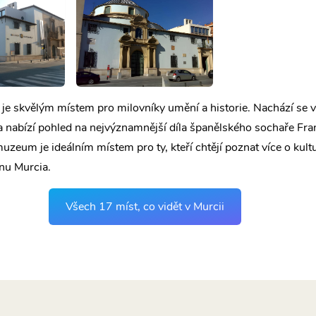
 je skvělým místem pro milovníky umění a historie. Nachází se v
 nabízí pohled na nejvýznamnější díla španělského sochaře Fra
muzeum je ideálním místem pro ty, kteří chtějí poznat více o kult
onu Murcia.
Všech 17 míst, co vidět v Murcii