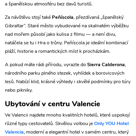
a španělskou atmosféru bez davů turistů.
Za návštěvu stojí také
Peñíscola
, přezdívaná „španělský
Gibraltar“. Staré město vybudované na skalnatém výběžku
nad mořem působí jako kulisa z filmu — a není divu,
natáčela se tu i Hra o trůny. Peñíscola je ideální kombinací
pláží, historie a romantických míst k procházkám.
A pokud máte rádi přírodu, vyrazte do
Sierra Calderona
,
národního parku plného stezek, vyhlídek a borovicových
lesů. Nabízí klid, krásné výhledy i skvělé podmínky pro túry
nebo pikniky.
Ubytování v centru Valencie
Ve Valencii najdete mnoho kvalitních hotelů, které uspokojí
různé typy cestovatelů. Skvělou volbou je
Only YOU Hotel
Valencia
, moderní a elegantní hotel v samém centru, který