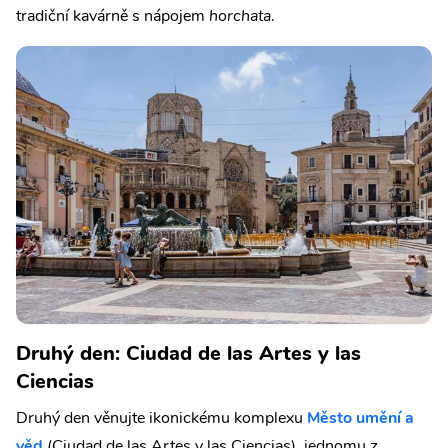
tradiční kavárně s nápojem
horchata
.
Druhý den: Ciudad de las Artes y las
Ciencias
Druhý den věnujte ikonickému komplexu
Město umění a
věd
(Ciudad de las Artes y las Ciencias), jednomu z