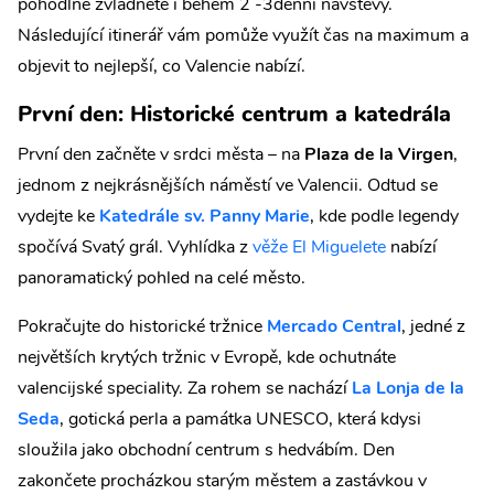
pohodlně zvládnete i během 2 -3denní návštěvy.
Následující itinerář vám pomůže využít čas na maximum a
objevit to nejlepší, co Valencie nabízí.
První den: Historické centrum a katedrála
První den začněte v srdci města – na
Plaza de la Virgen
,
jednom z nejkrásnějších náměstí ve Valencii. Odtud se
vydejte ke
Katedrále sv. Panny Marie
, kde podle legendy
spočívá Svatý grál. Vyhlídka z
věže El Miguelete
nabízí
panoramatický pohled na celé město.
Pokračujte do historické tržnice
Mercado Central
, jedné z
největších krytých tržnic v Evropě, kde ochutnáte
valencijské speciality. Za rohem se nachází
La Lonja de la
Seda
, gotická perla a památka UNESCO, která kdysi
sloužila jako obchodní centrum s hedvábím. Den
zakončete procházkou starým městem a zastávkou v