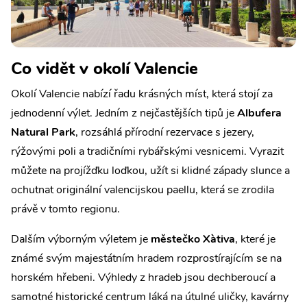
Co vidět v okolí Valencie
Okolí Valencie nabízí řadu krásných míst, která stojí za
jednodenní výlet. Jedním z nejčastějších tipů je
Albufera
Natural Park
, rozsáhlá přírodní rezervace s jezery,
rýžovými poli a tradičními rybářskými vesnicemi. Vyrazit
můžete na projížďku loďkou, užít si klidné západy slunce a
ochutnat originální valencijskou paellu, která se zrodila
právě v tomto regionu.
Dalším výborným výletem je
městečko Xàtiva
, které je
známé svým majestátním hradem rozprostírajícím se na
horském hřebeni. Výhledy z hradeb jsou dechberoucí a
samotné historické centrum láká na útulné uličky, kavárny