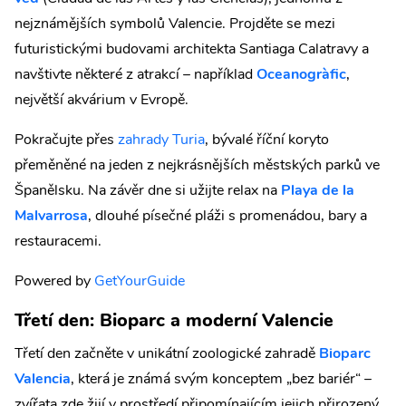
nejznámějších symbolů Valencie. Projděte se mezi
futuristickými budovami architekta Santiaga Calatravy a
navštivte některé z atrakcí – například
Oceanogràfic
,
největší akvárium v Evropě.
Pokračujte přes
zahrady Turia
, bývalé říční koryto
přeměněné na jeden z nejkrásnějších městských parků ve
Španělsku. Na závěr dne si užijte relax na
Playa de la
Malvarrosa
, dlouhé písečné pláži s promenádou, bary a
restauracemi.
Powered by
GetYourGuide
Třetí den: Bioparc a moderní Valencie
Třetí den začněte v unikátní zoologické zahradě
Bioparc
Valencia
, která je známá svým konceptem „bez bariér“ –
zvířata zde žijí v prostředí připomínajícím jejich přirozený