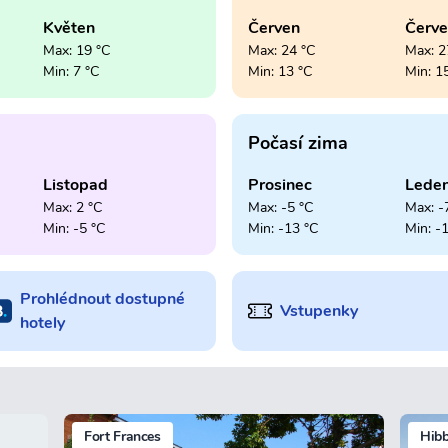
Květen
Červen
Červ
Max: 19 °C
Max: 24 °C
Max: 2
Min: 7 °C
Min: 13 °C
Min: 1
Počasí zima
Listopad
Prosinec
Lede
Max: 2 °C
Max: -5 °C
Max: -
Min: -5 °C
Min: -13 °C
Min: -
Prohlédnout dostupné
Vstupenky
hotely
Fort Frances
Hibb