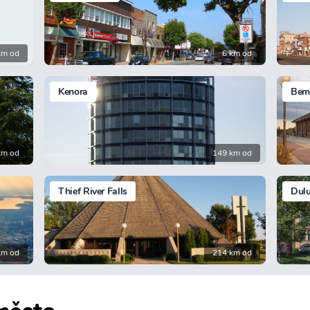
km od
6 km od
Kenora
Bemi
km od
149 km od
Thief River Falls
Dulu
km od
214 km od