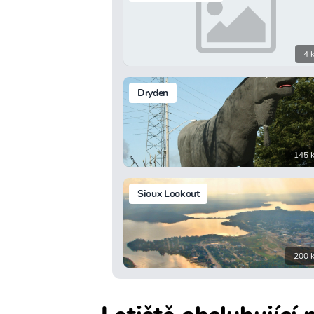
4 
Dryden
145 
Sioux Lookout
200 