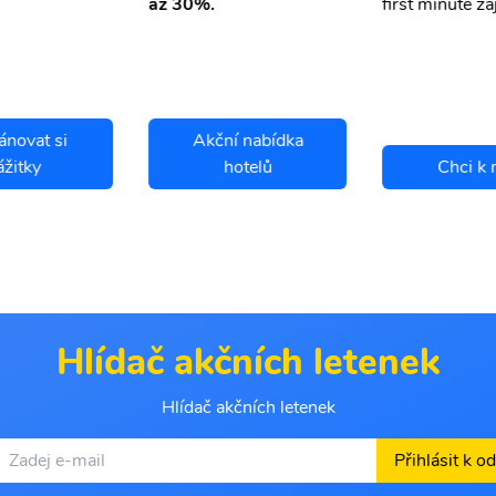
first minute zá
až 30%.
ánovat si
Akční nabídka
ážitky
hotelů
Chci k 
Hlídač akčních letenek
Hlídač akčních letenek
Přihlásit k o