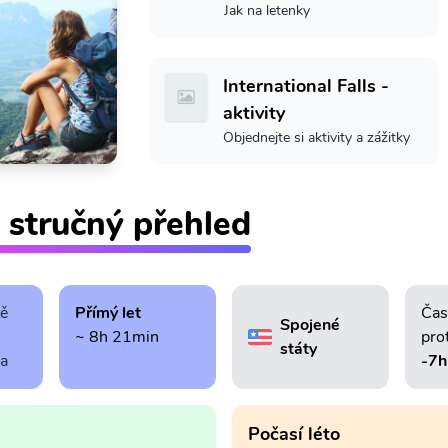
Jak na letenky
International Falls -
aktivity
Objednejte si aktivity a zážitky
- stručný přehled
tě
Přímý let
Čas
Spojené
~ 8h 21min
pro
státy
ra
-7h
Počasí léto