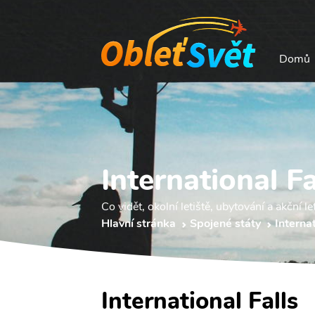
Domů
International F
Co vidět, okolní letiště, ubytování a akční le
Hlavní stránka
Spojené státy
Interna
International Falls