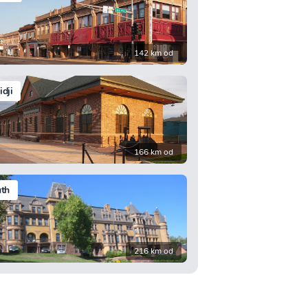
142 km od
dji
166 km od
th
216 km od