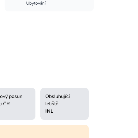
Ubytování
ový posun
Obsluhující
ti ČR
letiště
INL