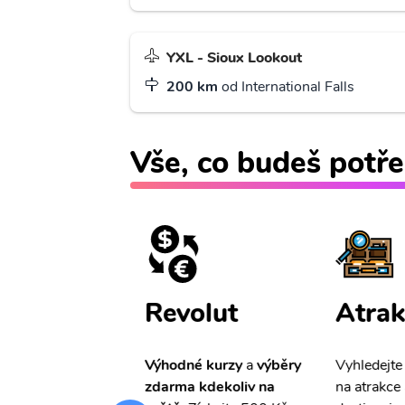
YXL - Sioux Lookout
200 km
od International Falls
Vše, co budeš potře
ištění
Revolut
Atrak
pro Vás
slevu ve
Výhodné kurzy
a
výběry
Vyhledejte
0%
na cestovní
zdarma kdekoliv na
na atrakce 