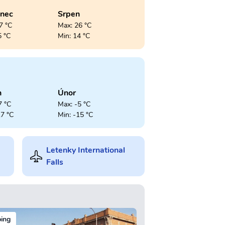
enec
Srpen
7 °C
Max: 26 °C
5 °C
Min: 14 °C
n
Únor
7 °C
Max: -5 °C
17 °C
Min: -15 °C
Letenky International
Falls
ing