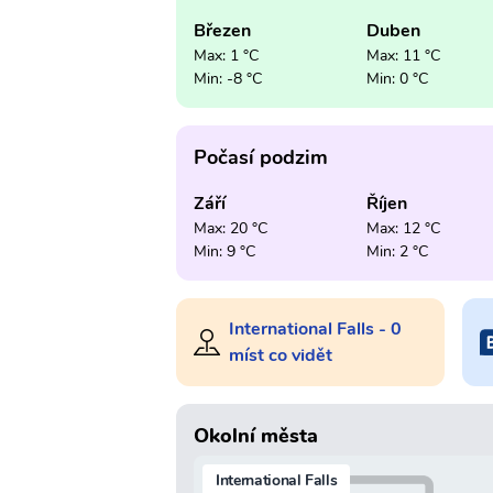
Březen
Duben
Max: 1 °C
Max: 11 °C
Min: -8 °C
Min: 0 °C
Počasí podzim
Září
Říjen
Max: 20 °C
Max: 12 °C
Min: 9 °C
Min: 2 °C
International Falls - 0
míst co vidět
Okolní města
International Falls