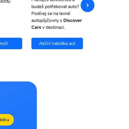
jezdy.
pojištění a případ
budeš potřebovat auto?
storno.
Podívej se na levné
autopůjčovny s
Discover
Cars
v destinaci.
moři
Akční nabídka aut
Chci se pojis
dběru