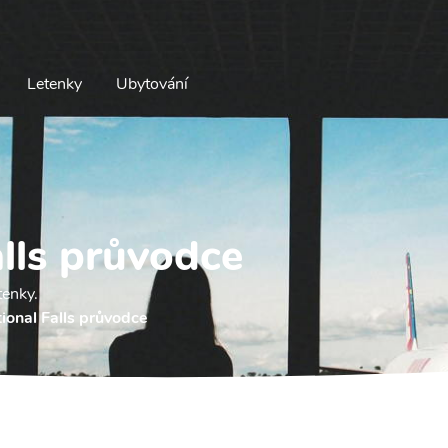
Letenky
Ubytování
alls průvodce
tenky.
tional Falls průvodce