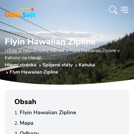
Flyin Hawaiian Zipline
Užijte si neuvěřitelný zážitek s Flyin Hawaiian Zipline v
Kahului na Havaji.
Hlavní stránka
Spojené státy
Kahului
Flyin Hawaiian Zipline
Obsah
Flyin Hawaiian Zipline
Mapa
Odkazy