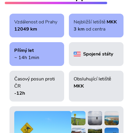
Vzdálenost od Prahy
Nejbližší letiště
MKK
12049 km
3 km
od centra
Přímý let
Spojené státy
~ 14h 1min
Časový posun proti
Obsluhující letiště
ČR
MKK
-12h