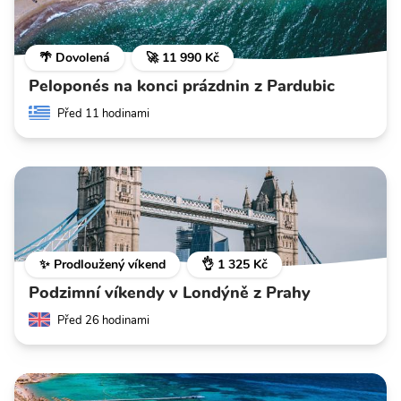
🌴 Dovolená
🚀 11 990 Kč
Peloponés na konci prázdnin z Pardubic
Před 11 hodinami
✨ Prodloužený víkend
👌 1 325 Kč
Podzimní víkendy v Londýně z Prahy
Před 26 hodinami