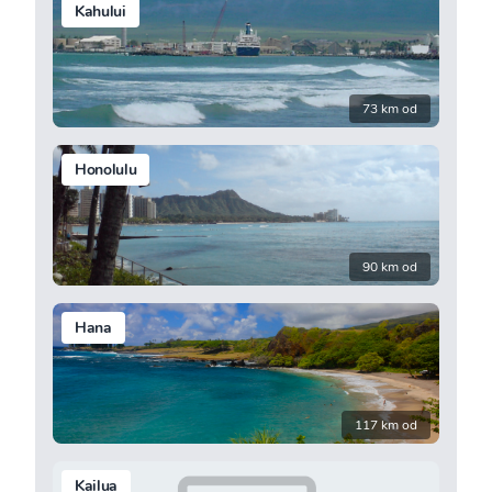
Kahului
73 km od
Honolulu
90 km od
Hana
117 km od
Kailua