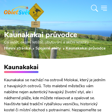
Kaunakakai průvodce
Co vidět, okolní letiště, ubytování a akční letenky.
Hlavní stránka
Spojené státy
Kaunakakai průvodce
Kaunakakai
Kaunakakai se nachází na ostrově Molokai, který je jedním
z havajských ostrovů. Toto malebné městečko vám
nabídne nejen autentický havajský životní styl, ale i
nádherné pláže, kde můžete relaxovat a opalovat se.
Navštivte také tradiční rybářskou vesničku, historický
kostel či místní obchod s potravinami. Nezapomeňte se