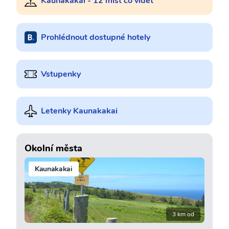
Kaunakakai - 12 míst co vidět
Prohlédnout dostupné hotely
Vstupenky
Letenky Kaunakakai
Okolní města
Kaunakakai
3 km od