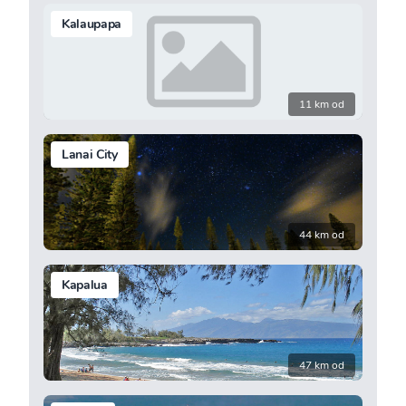
Kalaupapa
11 km od
Lanai City
44 km od
Kapalua
47 km od