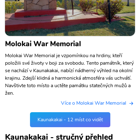
Molokai War Memorial
Molokai War Memorial je vzpomínkou na hrdiny, kteří
položili své životy v boji za svobodu. Tento památník, který
se nachází v Kaunakakai, nabízí nádherný výhled na okolní
krajinu. Zdejší klidná a harmonická atmosféra vás uchvátí.
Navštivte toto místo a uctěte památku statečných mužů a
žen.
Více o Molokai War Memorial
Kaunakakai - 12 míst co vidět
Kaunakakai - stručný přehled