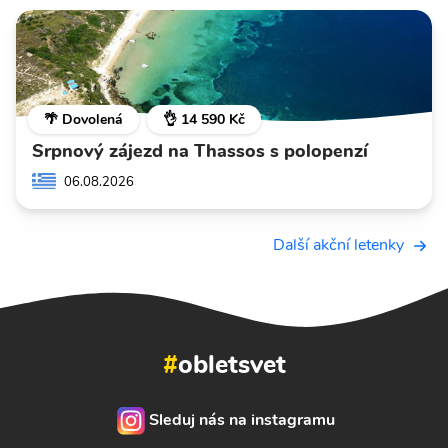
🌴 Dovolená
👌 14 590 Kč
Srpnový zájezd na Thassos s polopenzí
06.08.2026
Další akční letenky
#
obletsvet
Sleduj nás na instagramu