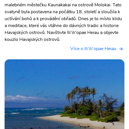
malebném městečku Kaunakakai na ostrově Molokai. Tato
svatyně byla postavena na počátku 18. století a sloužila k
uctívání bohů a k provádění obřadů. Dnes je to místo klidu
a meditace, které vás vtáhne do dávných tradic a historie
Havajských ostrovů. Navštivte Ili'ili'opae Heiau a objevte
kouzlo Havajských ostrovů.
Více o Ili'ili'opae Heiau