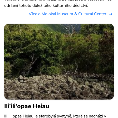
udržení tohoto důležitého kulturního dědictví.
Více o Molokai Museum & Cultural Center
Ili'ili'opae Heiau
Ili'ili'opae Heiau je starobylá svatyně, která se nachází v