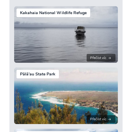
Kakahaia National Wildlife Refuge
Přečíst víc
Pālā'au State Park
Přečíst víc