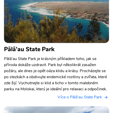
Pālā'au State Park
Pālā'au State Park je krásným příkladem toho, jak se
příroda dokáže uzdravit. Park byl několikrát zasažen
požáry, ale dnes je opět oáza klidu a krásy. Procházejte se
po stezkách a obdivujte endemické rostliny a zvířata, které
zde žijí. Vychutnejte si klid a ticho v tomto malebném
parku na Molokai, který je ideální pro relaxaci a odpočinek.
Více o Pālā'au State Park