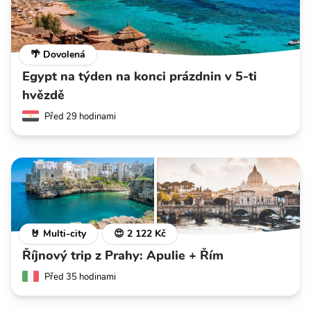
🌴 Dovolená
Egypt na týden na konci prázdnin v 5-ti
hvězdě
Před 29 hodinami
🤘 Multi-city
😍 2 122 Kč
Říjnový trip z Prahy: Apulie + Řím
Před 35 hodinami