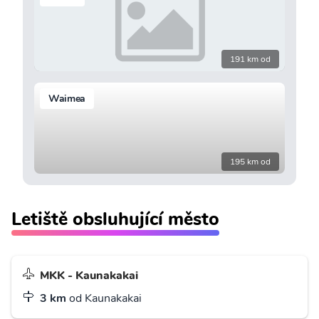
191 km od
Waimea
195 km od
Letiště obsluhující město
MKK - Kaunakakai
3 km
od Kaunakakai