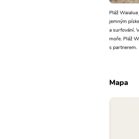
Pláž Waialua j
jemným píske
a surfování. 
moře. Pláž W
s partnerem.
Mapa