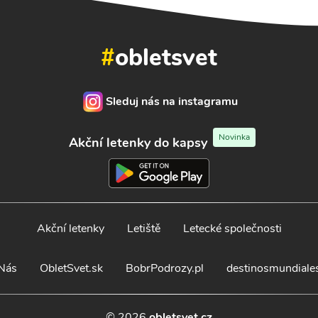
#
obletsvet
Sleduj nás na instagramu
Novinka
Akční letenky do kapsy
Akční letenky
Letiště
Letecké společnosti
Nás
ObletSvet.sk
BobrPodrozy.pl
destinosmundiale
© 2026
obletsvet.cz