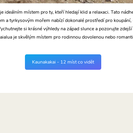
e ideálním místem pro ty, kteří hledají klid a relaxaci. Tato nádh
m a tyrkysovým mořem nabízí dokonalé prostředí pro koupání, 
Vychutnejte si krásné výhledy na západ slunce a pozorujte zdejší
aialua je skvělým místem pro rodinnou dovolenou nebo romanti
Kaunakakai - 12 míst co vidět