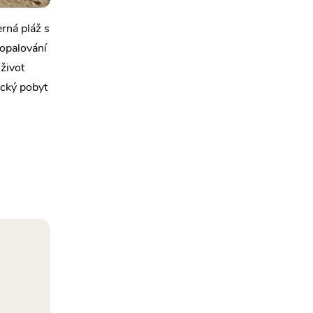
erná pláž s
opalování
 život
cký pobyt