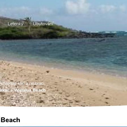
Letenky
Ubytování
 hledají klid a relaxaci.
akai
Waialua Beach
 Beach