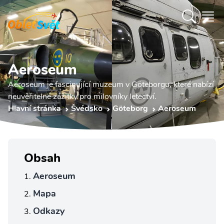
Aeroseum
Aeroseum je fascinující muzeum v Göteborgu, které nabízí
neuvěřitelné zážitky pro milovníky letectví.
Hlavní stránka
Švédsko
Göteborg
Aeroseum
Obsah
Aeroseum
Mapa
Odkazy