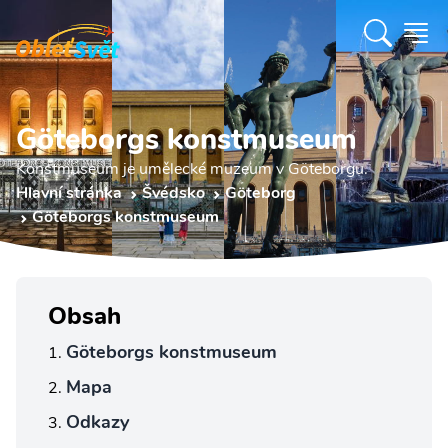
Göteborgs konstmuseum
Konstmuseum je umělecké muzeum v Göteborgu.
Hlavní stránka
Švédsko
Göteborg
Göteborgs konstmuseum
Obsah
Göteborgs konstmuseum
Mapa
Odkazy