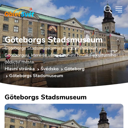
Göteborgs Stadsmuseum
Göteborgs Stadsmuseum je městské muzeum v
Göteborguu, které se věnuje bohaté historii a kulturního
dědictví města.
Hlavní stránka
Švédsko
Göteborg
Göteborgs Stadsmuseum
Göteborgs Stadsmuseum