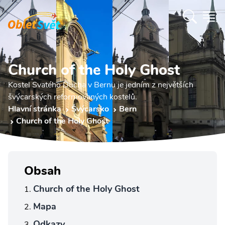
Church of the Holy Ghost
Kostel Svatého Ducha v Bernu je jedním z největších
švýcarských reformovaných kostelů.
Hlavní stránka
Švýcarsko
Bern
Church of the Holy Ghost
Obsah
Church of the Holy Ghost
Mapa
Odkazy