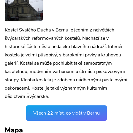
Kostel Svatého Ducha v Bernu je jedním z největších
švýcarských reformovaných kostelů. Nachází se v
historické části města nedaleko hlavního nádraží. Interiér
kostela je velmi působivý, s barokními prvky a kruhovou
galerií. Kostel se může pochlubit také samostatným
kazatelnou, moderním varhanami a čtrnácti pískovcovými
sloupy. Klenba kostela je zdobena nádhernými pastelovými
dekoracemi. Kostel je také významným kulturním
dědictvím Švýcarska.
Všech 22 míst, co vidět v Bernu
Mapa