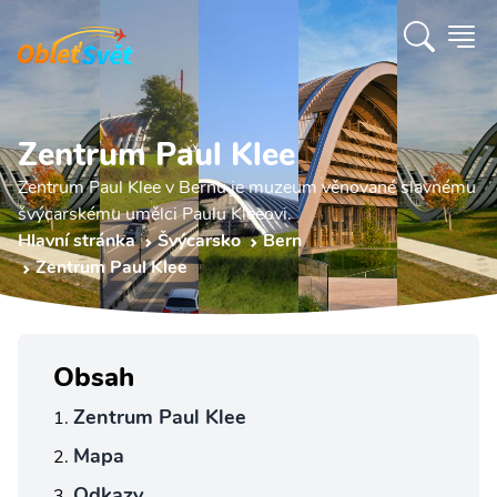
Zentrum Paul Klee
Zentrum Paul Klee v Bernu je muzeum věnované slavnému
švýcarskému umělci Paulu Kleeovi.
Hlavní stránka
Švýcarsko
Bern
Zentrum Paul Klee
Obsah
Zentrum Paul Klee
Mapa
Odkazy