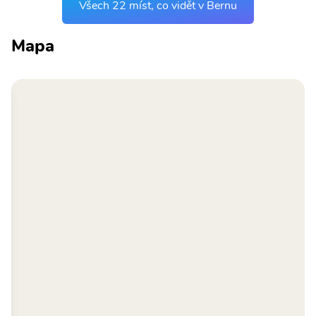
Všech 22 míst, co vidět v Bernu
Mapa