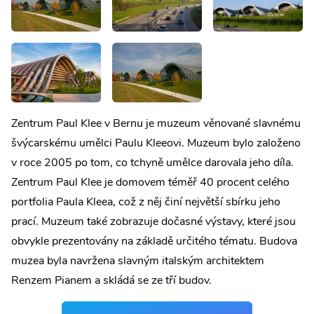
Zentrum Paul Klee v Bernu je muzeum věnované slavnému
švýcarskému umělci Paulu Kleeovi. Muzeum bylo založeno
v roce 2005 po tom, co tchyně umělce darovala jeho díla.
Zentrum Paul Klee je domovem téměř 40 procent celého
portfolia Paula Kleea, což z něj činí největší sbírku jeho
prací. Muzeum také zobrazuje dočasné výstavy, které jsou
obvykle prezentovány na základě určitého tématu. Budova
muzea byla navržena slavným italským architektem
Renzem Pianem a skládá se ze tří budov.