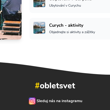
Ubytování v Curychu
Curych - aktivity
Objednejte si aktivity a zážitky
#
obletsvet
Sleduj nás na instagramu