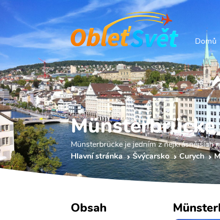
Domů
Münsterbrücke
Münsterbrücke je jedním z nejkrásnějších m
Hlavní stránka
Švýcarsko
Curych
M
Obsah
Münster