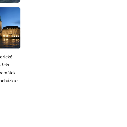
torické
a řeku
 památek
rocházku s