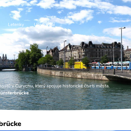
Letenky
Ubytování
ostů v Curychu, který spojuje historické čtvrti města.
ünsterbrücke
brücke