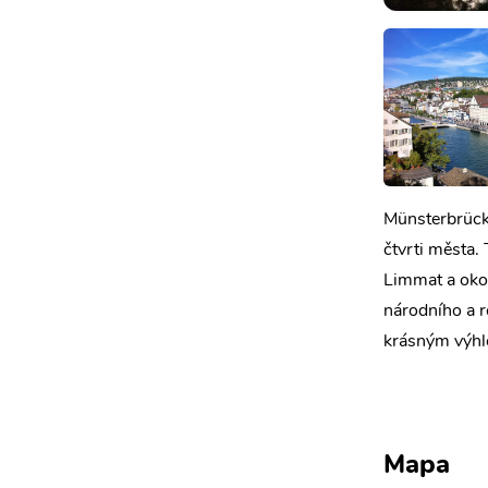
Münsterbrücke
čtvrti města.
Limmat a oko
národního a 
krásným výhle
Mapa