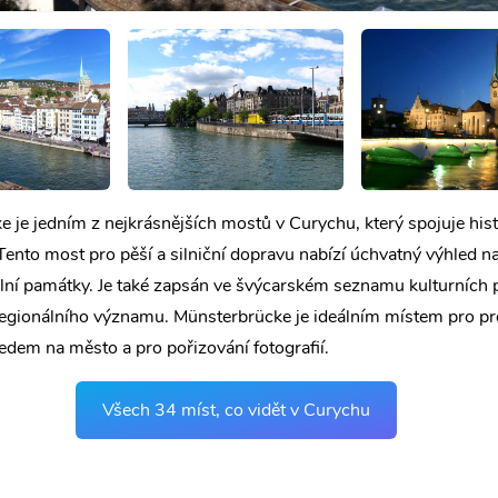
 je jedním z nejkrásnějších mostů v Curychu, který spojuje his
 Tento most pro pěší a silniční dopravu nabízí úchvatný výhled n
lní památky. Je také zapsán ve švýcarském seznamu kulturních
regionálního významu. Münsterbrücke je ideálním místem pro p
dem na město a pro pořizování fotografií.
Všech 34 míst, co vidět v Curychu