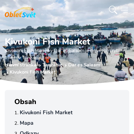
Kivukoni Fish Market
Kivukoni Fish Market v Dar es Salaam je největším rybím
trhem v Tanzanii.
Hlavní stránka
Tanzánie
Dar es Salaam
Kivukoni Fish Market
Obsah
Kivukoni Fish Market
Mapa
Odkazy