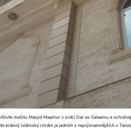
štivte mešitu Masjid Maamur v srdci Dar es Salaamu a ochutnejt
to krásný islámský chrám je jedním z nejvýznamnějších v Tanzan