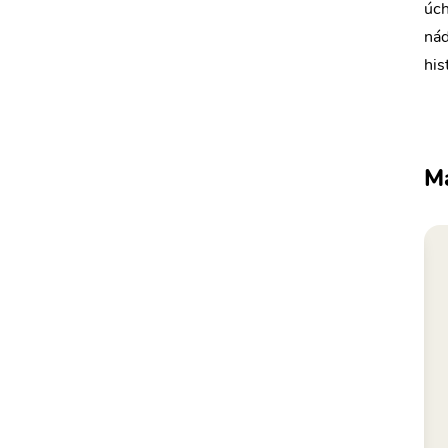
úch
nád
hist
M