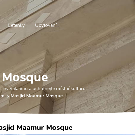
Letenky
Ubytování
 Mosque
 es Salaamu a ochutnejte místní kulturu.
am
Masjid Maamur Mosque
asjid Maamur Mosque