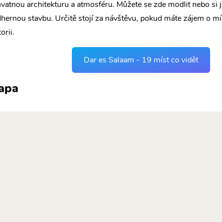
vatnou architekturu a atmosféru. Můžete se zde modlit nebo si 
hernou stavbu. Určitě stojí za návštěvu, pokud máte zájem o mís
orii.
Dar es Salaam - 19 míst co vidět
apa