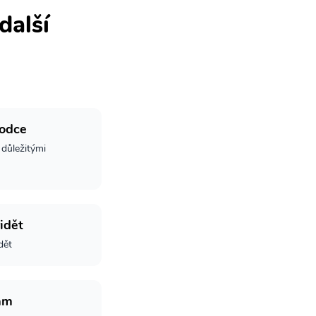
další
vodce
 důležitými
idět
dět
am