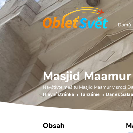
Domů
Masjid Maamur
Navštivte mešitu Masjid Maamur v srdci Dar
Hlavní stránka
Tanzánie
Dar es Sala
Obsah
M