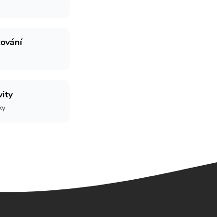
tování
vity
ky