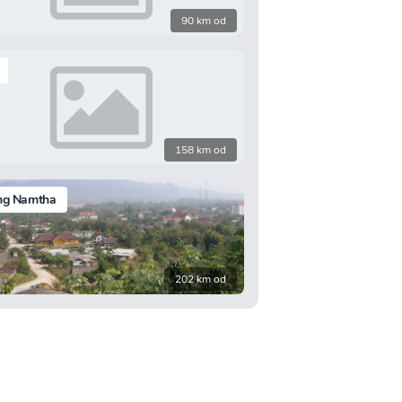
90 km od
158 km od
ng Namtha
202 km od