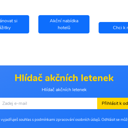
ánovat si
Akční nabídka
ážitky
hotelů
Chci k 
Hlídač akčních letenek
Hlídač akčních letenek
Přihlásit k o
 vyjadřuješ souhlas s podmínkami zpracování osobních údajů. Odhlásit se můž