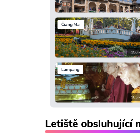
7 
Čiang Mai
156 
Lampang
185 
Letiště obsluhující