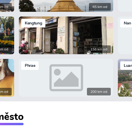
km od
65 km od
Kengtung
Nan
km od
156 km od
Phrae
Lua
km od
200 km od
 město