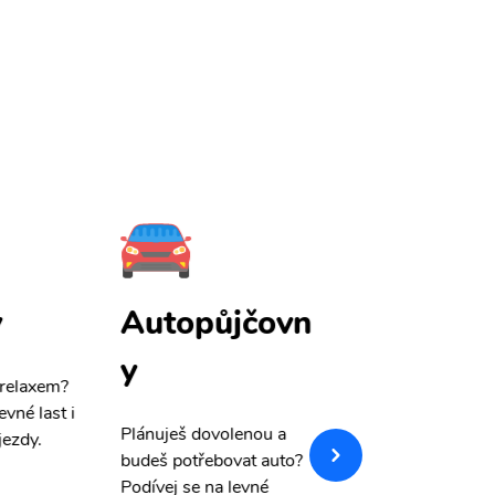
y
Autopůjčovn
Pojištění
y
 relaxem?
Máme pro Vás
sle
evné last i
výši 50%
na cest
Plánuješ dovolenou a
jezdy.
pojištění a případ
budeš potřebovat auto?
storno.
Podívej se na levné