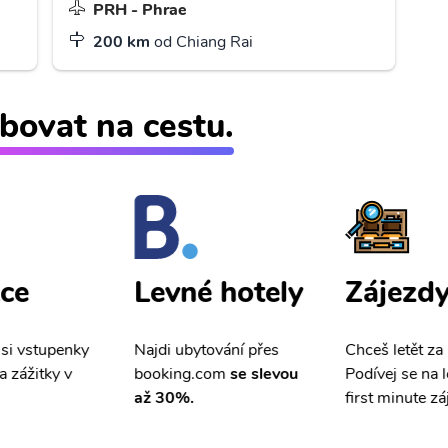
PRH - Phrae
200 km
od Chiang Rai
bovat na cestu.
ce
Zájezd
Levné hotely
 si vstupenky
Chceš letět za
Najdi ubytování přes
a zážitky v
Podívej se na l
booking.com
se slevou
first minute zá
až 30%.