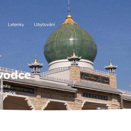
Letenky
Ubytování
vodce
tenky.
růvodce