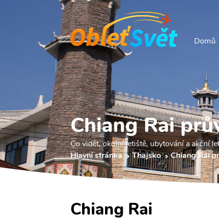
Domů
Chiang Rai prů
Co vidět, okolní letiště, ubytování a akční le
Hlavní stránka
Thajsko
Chiang Rai p
Chiang Rai