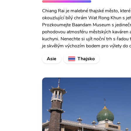
Chiang Rai je malebné thajské město, které 
okouzlující bílý chrám Wat Rong Khun s jeh
Prozkoumejte Baandam Museum s jedinečnou
pohodovou atmosféru městských kaváren a 
kuchyni. Nenechte si ujít noční trh s řadou
je skvělým výchozím bodem pro výlety do o
Asie
Thajsko