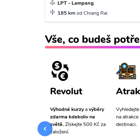
LPT - Lampang
185 km
od Chiang Rai
Vše, co budeš potře
ištění
Revolut
Atrak
pro Vás
slevu ve
Výhodné kurzy
a
výběry
Vyhledejte
0%
na cestovní
zdarma kdekoliv na
na atrakce 
ní a případné
světě.
Získejte 500 Kč za
destinaci.
.
založení.