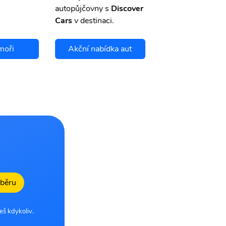
autopůjčovny s
Discover
Cars
v destinaci.
moři
Akční nabídka aut
Chci se pojis
dběru
eš kdykoliv.