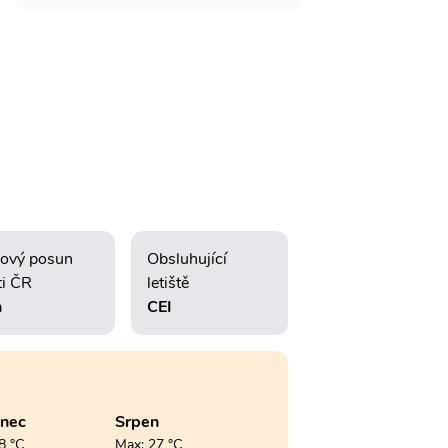
ový posun
Obsluhující
ti ČR
letiště
h
CEI
enec
Srpen
8 °C
Max: 27 °C