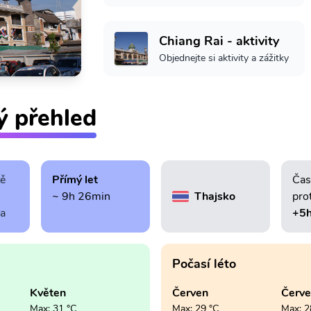
Chiang Rai - aktivity
Objednejte si aktivity a zážitky
ý přehled
tě
Přímý let
Čas
~ 9h 26min
Thajsko
pro
ra
+5
Počasí léto
Květen
Červen
Červ
Max: 31 °C
Max: 29 °C
Max: 2