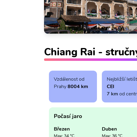
Chiang Rai - stručn
Vzdálenost od
Nejbližší letiš
Prahy
8004 km
CEI
7 km
od cent
Počasí jaro
Březen
Duben
Max: 34 °C
Max: 36 °C