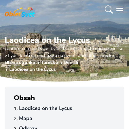
Laodicea on the Lycus
Laodicea on the Lycus bylo starověké město nacházející se
v Lýdii, která se nacházela na území dnešního Turecka.
Hlavní stránka
Turecko
Denizli
Laodicea on the Lycus
Obsah
Laodicea on the Lycus
Mapa
Odkazy