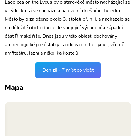
Laodicea on the Lycus bylo starověké město nacházející se
v Lýdii, která se nacházela na území dnešního Turecka.
Město bylo založeno okolo 3. století př. n. l. a nacházelo se
na důležité obchodní cestě spojující východní a západní
část Římské říše. Dnes jsou v této oblasti dochovány
archeologické pozůstatky Laodicea on the Lycus, včetně
amfiteátru, lázní a několika kostelů.
Denizli - 7 míst co vidět
Mapa