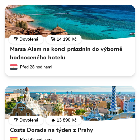
🌴 Dovolená
🚀 14 190 Kč
Marsa Alam na konci prázdnin do výborně
hodnoceného hotelu
Před 28 hodinami
🌴 Dovolená
🔥 13 890 Kč
Costa Dorada na týden z Prahy
Před 43 hodinami