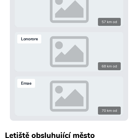
57 km od
Lonorore
68 km od
Emae
70 km od
Letiště obsluhující město