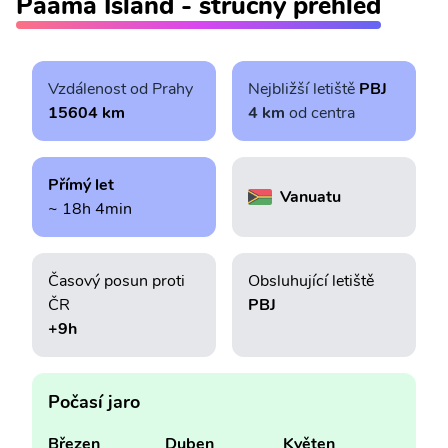
Paama Island - stručný přehled
Vzdálenost od Prahy
Nejbližší letiště
PBJ
15604 km
4 km
od centra
Přímý let
Vanuatu
~ 18h 4min
Časový posun proti
Obsluhující letiště
ČR
PBJ
+9h
Počasí jaro
Březen
Duben
Květen