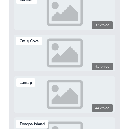
37 km od
Craig Cove
41 km od
Lamap
44 km od
Tongoa Island