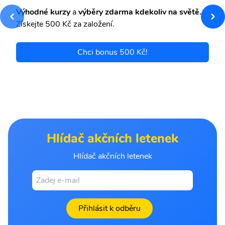
Výhodné kurzy
a
výběry zdarma kdekoliv na světě.
Získejte 500 Kč za založení.
Chci bonus 500 Kč!
Hlídač akčních letenek
Hlídač akčních letenek
Přihlásit k odběru