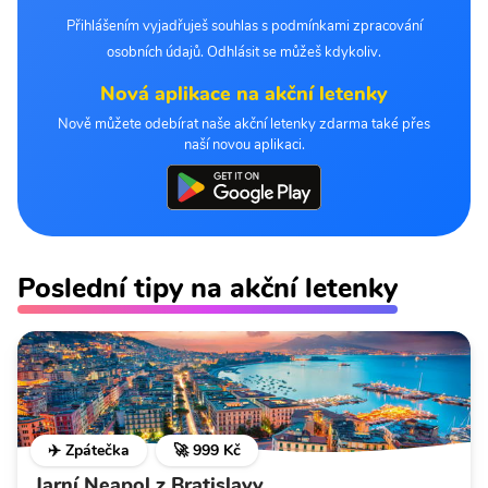
Přihlášením vyjadřuješ souhlas s podmínkami zpracování
osobních údajů. Odhlásit se můžeš kdykoliv.
Nová aplikace na akční letenky
Nově můžete odebírat naše akční letenky zdarma také přes
naší novou aplikaci.
Poslední tipy na akční letenky
✈️ Zpátečka
🚀 999 Kč
Jarní Neapol z Bratislavy