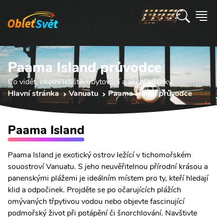
Paama Island průvodce
Co vidět, okolní letiště, ubytování a akční letenky.
Hlavní stránka
Vanuatu
Paama Island průvodce
Paama Island
Paama Island je exotický ostrov ležící v tichomořském
souostroví Vanuatu. S jeho neuvěřitelnou přírodní krásou a
panenskými plážemi je ideálním místem pro ty, kteří hledají
klid a odpočinek. Projděte se po očarujících plážích
omývaných třpytivou vodou nebo objevte fascinující
podmořský život při potápění či šnorchlování. Navštivte