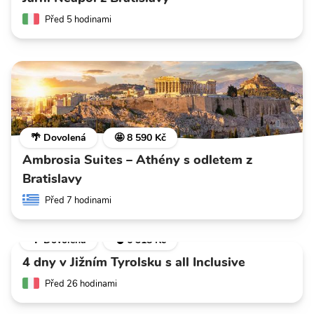
Před 5 hodinami
🌴 Dovolená
🤩 8 590 Kč
Ambrosia Suites – Athény s odletem z
Bratislavy
Před 7 hodinami
🌴 Dovolená
💣 6 318 Kč
4 dny v Jižním Tyrolsku s all Inclusive
Před 26 hodinami