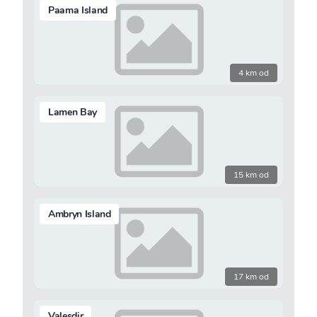
Paama Island
4 km od
Lamen Bay
15 km od
Ambryn Island
17 km od
Valesdir